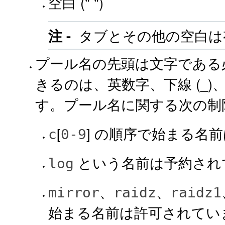
空白 (" ")
タブとその他の空白は
注 -
プール名の先頭は文字である
きるのは、英数字、下線 (_)、
す。プール名に関する次の制
[
] の順序で始まる名
c
0-9
という名前は予約され
log
、
、
mirror
raidz
raidz1
始まる名前は許可されてい