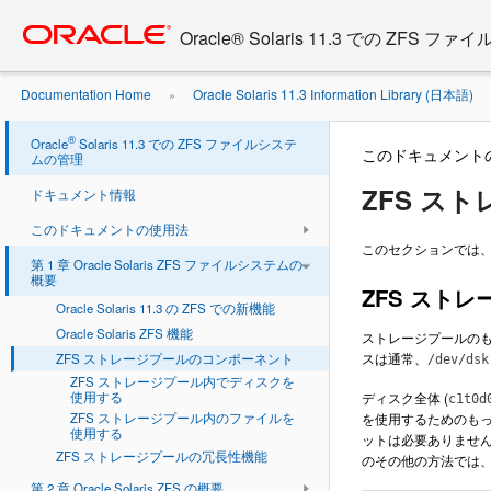
Go
oracle home
to
Oracle® Solaris 11.3 での ZFS
main
content
Documentation Home
Oracle Solaris 11.3 Information Library (日本語)
»
のコンポーネント
®
Oracle
Solaris 11.3 での ZFS ファイルシステ
このドキュメント
ムの管理
ZFS ス
ドキュメント情報
このドキュメントの使用法
このセクションでは、
第 1 章 Oracle Solaris ZFS ファイルシステムの
概要
ZFS スト
Oracle Solaris 11.3 の ZFS での新機能
Oracle Solaris ZFS 機能
ストレージプールのも
スは通常、
ZFS ストレージプールのコンポーネント
/dev/dsk
ZFS ストレージプール内でディスクを
使用する
ディスク全体 (
c1t0d
ZFS ストレージプール内のファイルを
を使用するためのもっ
使用する
ットは必要ありません
ZFS ストレージプールの冗長性機能
のその他の方法では
第 2 章 Oracle Solaris ZFS の概要