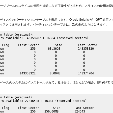
ージプールのスライスの管理が複雑になる可能性があるため、スライスの使用は避
ィスクのパーティションテーブルを表示します。Oracle Solaris が、GPT 対応
ラベルがディスクに適用されます。パーティションテーブルは、次の例のようになります。
n table (original):

rs available: 143358287 + 16384 (reserved sectors)

 Flag     First Sector         Size         Last Sector

wm               256       68.36GB          143358320

wm                 0           0               0

wm                 0           0               0

wm                 0           0               0

wm                 0           0               0

wm                 0           0               0

wm                 0           0               0

 wm         143358321        8.00MB          143374704
ris が x86 ベースのシステムにインストールされている場合は、ほとんどの場合、EFI
n table (original):

rs available: 27246525 + 16384 (reserved sectors)

 Flag     First Sector        Size        Last Sector

wm               256     256.00MB         524543
