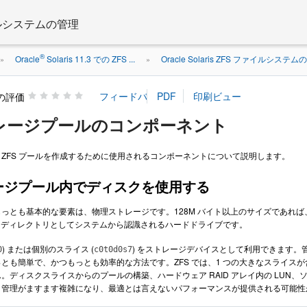
 ファイルシステムの管理
®
Oracle
Solaris 11.3 での ZFS ...
Oracle Solaris ZFS ファイルシステ
»
»
の評価
トレージプールのコンポーネント
ZFS プールを作成するために使用されるコンポーネントについて説明します。
レージプール内でディスクを使用する
っとも基本的な要素は、物理ストレージです。128M バイト以上のサイズであれ
ディレクトリとしてシステムから認識されるハードドライブです。
) または個別のスライス (
) をストレージデバイスとして利用できます。
0
c0t0d0s7
とも簡単で、かつもっとも効率的な方法です。ZFS では、1 つの大きなスライ
。ディスクスライスからのプールの構築、ハードウェア RAID アレイ内の LU
、管理がますます複雑になり、最適とは言えないパフォーマンスが提供される可能性