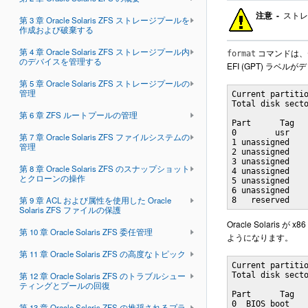
注意 -
ストレ
第 3 章 Oracle Solaris ZFS ストレージプールを
作成および破棄する
第 4 章 Oracle Solaris ZFS ストレージプール内
コマンドは、デ
format
のデバイスを管理する
EFI (GPT) 
第 5 章 Oracle Solaris ZFS ストレージプールの
管理
Current partitio
Total disk secto
第 6 章 ZFS ルートプールの管理
Part      Tag   
0        usr    
第 7 章 Oracle Solaris ZFS ファイルシステムの
1 unassigned    
管理
2 unassigned    
3 unassigned    
第 8 章 Oracle Solaris ZFS のスナップショット
4 unassigned    
とクローンの操作
5 unassigned    
6 unassigned    
第 9 章 ACL および属性を使用した Oracle
8   reserved   
Solaris ZFS ファイルの保護
Oracle Sola
第 10 章 Oracle Solaris ZFS 委任管理
ようになります。
第 11 章 Oracle Solaris ZFS の高度なトピック
Current partitio
第 12 章 Oracle Solaris ZFS のトラブルシュー
Total disk secto
ティングとプールの回復
Part      Tag   
0  BIOS_boot    
第 13 章 Oracle Solaris ZFS の推奨されるプラ