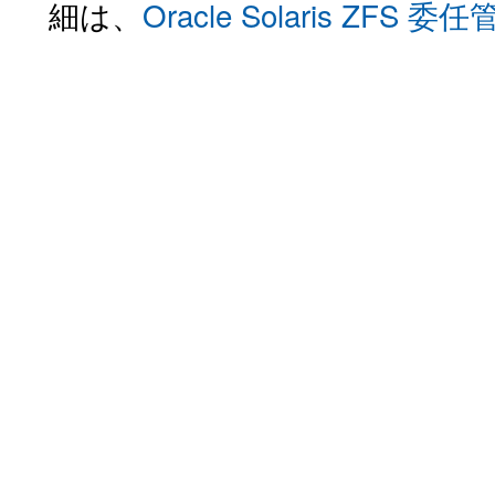
細は、
Oracle Solaris ZFS 委