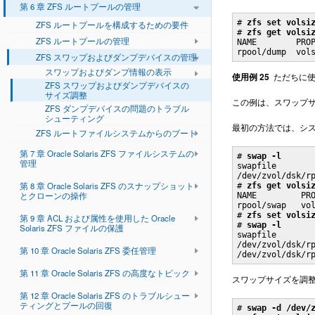
第 6 章 ZFS ルートプールの管理
# 
zfs set volsi
ZFS ルートプールを構成するための要件
# 
zfs get volsi
ZFS ルートプールの管理
NAME        PROP
rpool/dump  vol
ZFS スワップおよびダンプデバイスの管理
スワップおよびダンプ情報の表示
使用例 25
ただちに
ZFS スワップおよびダンプデバイスの
サイズ調整
この例は、スワップサ
ZFS ダンプデバイスの問題のトラブル
シューティング
最初の方法では、シ
ZFS ルートファイルシステムからのブート
第 7 章 Oracle Solaris ZFS ファイルシステムの
# 
swap -l
管理
swapfile        
/dev/zvol/dsk/rp
第 8 章 Oracle Solaris ZFS のスナップショット
# 
zfs get volsi
とクローンの操作
NAME         PRO
rpool/swap   vol
# 
zfs set volsi
第 9 章 ACL および属性を使用した Oracle
# 
swap -l
Solaris ZFS ファイルの保護
swapfile        
/dev/zvol/dsk/rp
第 10 章 Oracle Solaris ZFS 委任管理
第 11 章 Oracle Solaris ZFS の高度なトピック
スワップサイズを調整
第 12 章 Oracle Solaris ZFS のトラブルシュー
ティングとプールの回復
# 
swap -d /dev/