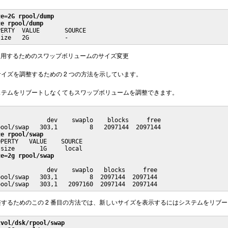
ze=2G rpool/dump
ze rpool/dump
ERTY  VALUE       SOURCE

size   2G          -
使用するためのスワップボリュームのサイズ変更
イズを調整するための 2 つの方法を示しています。
ステムをリブートしなくてもスワップボリュームを調整できます。
             dev    swaplo    blocks     free

ool/swap   303,1         8   2097144  2097144

ze rpool/swap
PERTY   VALUE    SOURCE

size       1G     local

ze=2g rpool/swap
             dev    swaplo   blocks     free

ool/swap   303,1         8  2097144  2097144

するためのこの 2 番目の方法では、新しいサイズを表示するにはシステムをリブ
zvol/dsk/rpool/swap