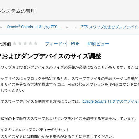
 ファイルシステムの管理
®
Oracle
Solaris 11.3 での ZFS ...
ZFS スワップおよびダンプデバイ
»
» ...
»
の評価
ップおよびダンプデバイスのサイズ調整
スワップおよびダンプデバイスのサイズの調整が必要になることがあります。または
ワップサイズに
ブロックを指定するとき、スワップファイルの先頭ページは自動的
n
イルサイズを異なる方法で構成するには、
オプションを
コマンドに
–swaplow
swap
照してください。
ムでスワップデバイスを削除する方法については、
Oracle Solaris 11.3 での
。
な状況の下で既存のスワップおよびダンプデバイスを調整する方法を示しています。
バイスの
プロパティーのリセット
volsize
スのサイズ変更には時間がかかる場合があることに注意してください。