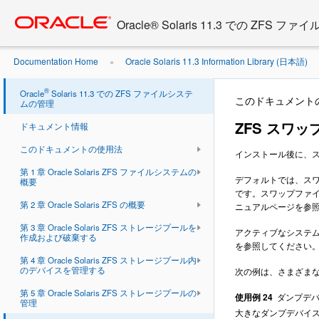
Go
oracle home
to
Oracle® Solaris 11.3 での ZFS
main
content
Documentation Home
Oracle Solaris 11.3 Information Library (日本語)
»
びダンプデバイスのサイズ調整
®
Oracle
Solaris 11.3 での ZFS ファイルシステ
このドキュメント
ムの管理
ZFS スワ
ドキュメント情報
このドキュメントの使用法
インストール後に、
第 1 章 Oracle Solaris ZFS ファイルシステムの
デフォルトでは、ス
概要
です。スワップファ
第 2 章 Oracle Solaris ZFS の概要
ニュアルページを参
第 3 章 Oracle Solaris ZFS ストレージプールを
アクティブなシステ
作成および破棄する
を参照してください
第 4 章 Oracle Solaris ZFS ストレージプール内
のデバイスを管理する
次の例は、さまざま
第 5 章 Oracle Solaris ZFS ストレージプールの
使用例 24
ダンプデ
管理
大きなダンプデバイ