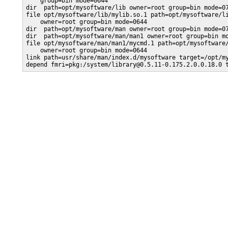
    group=bin mode=0644

dir  path=opt/mysoftware/lib owner=root group=bin mode=07
file opt/mysoftware/lib/mylib.so.1 path=opt/mysoftware/li
    owner=root group=bin mode=0644

dir  path=opt/mysoftware/man owner=root group=bin mode=07
dir  path=opt/mysoftware/man/man1 owner=root group=bin mo
file opt/mysoftware/man/man1/mycmd.1 path=opt/mysoftware/
    owner=root group=bin mode=0644

link path=usr/share/man/index.d/mysoftware target=/opt/my
depend fmri=pkg:/system/library@0.5.11-0.175.2.0.0.18.0 