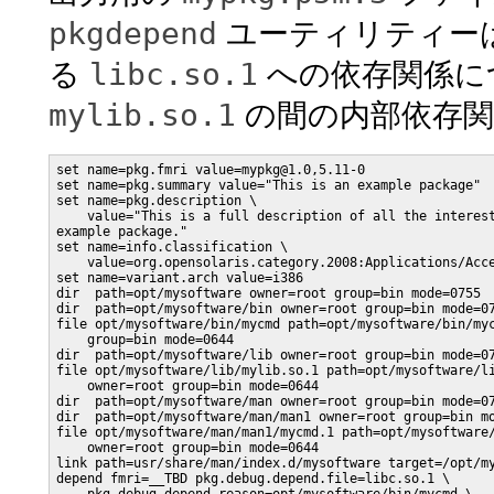
pkgdepend
ユーティリティー
libc.so.1
る
への依存関係に
mylib.so.1
の間の内部依存関
set name=pkg.fmri value=mypkg@1.0,5.11-0

set name=pkg.summary value="This is an example package"

set name=pkg.description \

    value="This is a full description of all the interest
example package."

set name=info.classification \

    value=org.opensolaris.category.2008:Applications/Acce
set name=variant.arch value=i386

dir  path=opt/mysoftware owner=root group=bin mode=0755

dir  path=opt/mysoftware/bin owner=root group=bin mode=07
file opt/mysoftware/bin/mycmd path=opt/mysoftware/bin/myc
    group=bin mode=0644

dir  path=opt/mysoftware/lib owner=root group=bin mode=07
file opt/mysoftware/lib/mylib.so.1 path=opt/mysoftware/li
    owner=root group=bin mode=0644

dir  path=opt/mysoftware/man owner=root group=bin mode=07
dir  path=opt/mysoftware/man/man1 owner=root group=bin mo
file opt/mysoftware/man/man1/mycmd.1 path=opt/mysoftware/
    owner=root group=bin mode=0644

link path=usr/share/man/index.d/mysoftware target=/opt/my
depend fmri=__TBD pkg.debug.depend.file=libc.so.1 \
