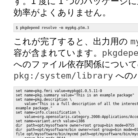
す。1 度に 1 つのパッケージ
効率がよくありません。
$ 
pkgdepend resolve -m mypkg.p5m.3
m
これが完了すると、出力用の
pkgdep
容が含まれています。
へのファイル依存関係について
pkg:/system/library
への
set name=pkg.fmri value=mypkg@1.0,5.11-0

set name=pkg.summary value="This is an example package"

set name=pkg.description \

    value="This is a full description of all the interest
example package."

set name=info.classification \

    value=org.opensolaris.category.2008:Applications/Acce
set name=variant.arch value=i386

dir  path=opt/mysoftware owner=root group=bin mode=0755

dir  path=opt/mysoftware/bin owner=root group=bin mode=07
file opt/mysoftware/bin/mycmd path=opt/mysoftware/bin/myc