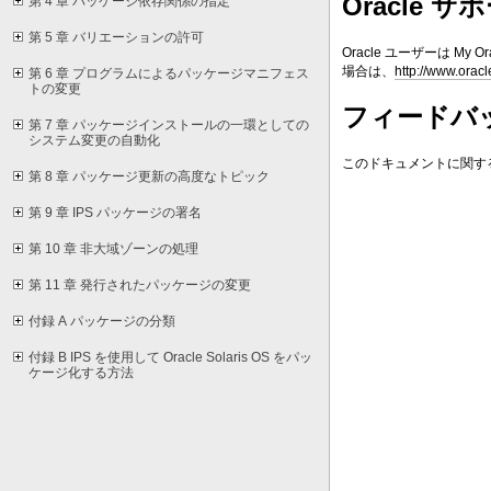
Oracle 
第 4 章 パッケージ依存関係の指定
第 5 章 バリエーションの許可
Oracle ユーザーは My
場合は、
http://www.orac
第 6 章 プログラムによるパッケージマニフェス
トの変更
フィードバ
第 7 章 パッケージインストールの一環としての
システム変更の自動化
このドキュメントに関す
第 8 章 パッケージ更新の高度なトピック
第 9 章 IPS パッケージの署名
第 10 章 非大域ゾーンの処理
第 11 章 発行されたパッケージの変更
付録 A パッケージの分類
付録 B IPS を使用して Oracle Solaris OS をパッ
ケージ化する方法