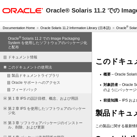
oracle home
Oracle® Solaris 11.2 で
®
Documentation Home
»
Oracle Solaris 11.2 Information Library (日本語)
»
Oracle
Solar
®
Oracle
Solaris 11.2 での Image Packaging
System を使用したソフトウェアのパッケージ化
と配布
ドキュメント情報
このドキュ
このドキュメントの使用法
概要
– Oracle S
製品ドキュメントライブラリ
Oracle サポートへのアクセス
対象読者
– Oracl
フィードバック
のようにパッケージ
第 1 章 IPS の設計目標、概念、および用語
前提知識
– IPS および
第 2 章 IPS を使用したソフトウェアのパッケー
製品ドキュ
ジ化
第 3 章 ソフトウェアパッケージのインストー
この製品に関する最新情
ル、削除、および更新