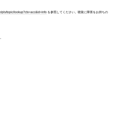
m/pls/topic/lookup?ctx=acc&id=info
を参照してください。聴覚に障害をお持ちの
。