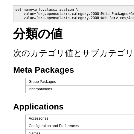
set name=info.classification \

    value="org.opensolaris.category.2008:Meta Packages/Gr
    value="org.opensolaris.category.2008:Web Services/Ap
分類の値
次のカテゴリ値とサブカテゴリ
Meta Packages
Group Packages
Incorporations
Applications
Accessories
Configuration and Preferences
Games