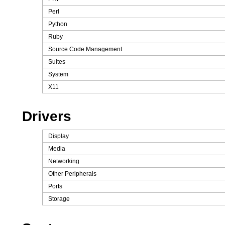
Perl
Python
Ruby
Source Code Management
Suites
System
X11
Drivers
Display
Media
Networking
Other Peripherals
Ports
Storage