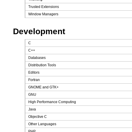
Trusted Extensions
Window Managers
Development
C
C++
Databases
Distribution Tools
Editors
Fortran
GNOME and GTK+
GNU
High Performance Computing
Java
Objective C
Other Languages
PHP