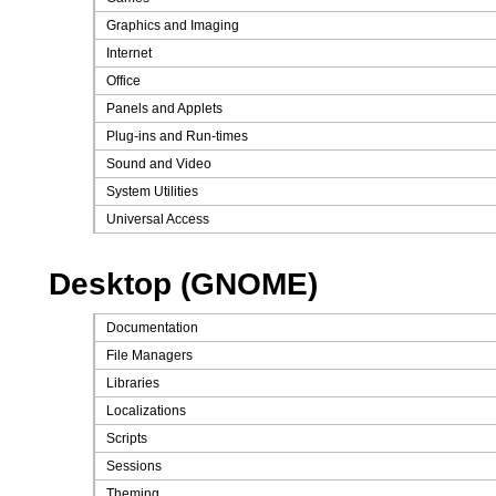
Graphics and Imaging
Internet
Office
Panels and Applets
Plug-ins and Run-times
Sound and Video
System Utilities
Universal Access
Desktop (GNOME)
Documentation
File Managers
Libraries
Localizations
Scripts
Sessions
Theming