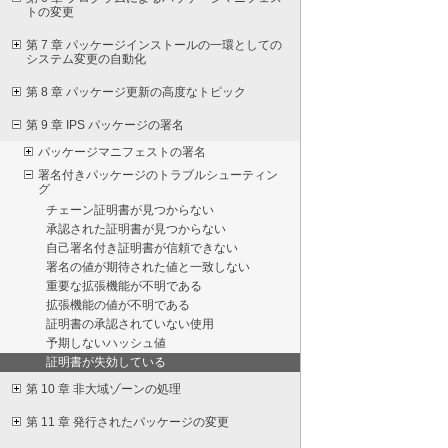
トの変更
第 7 章 パッケージインストールの一環としての
システム変更の自動化
第 8 章 パッケージ更新の高度なトピック
第 9 章 IPS パッケージの署名
パッケージマニフェストの署名
署名付きパッケージのトラブルシューティン
グ
チェーン証明書が見つからない
承認された証明書が見つからない
自己署名付き証明書が信頼できない
署名の値が期待された値と一致しない
重要な拡張機能が不明である
拡張機能の値が不明である
証明書の承認されていない使用
予期しないハッシュ値
証明書が失効している
第 10 章 非大域ゾーンの処理
第 11 章 発行されたパッケージの変更