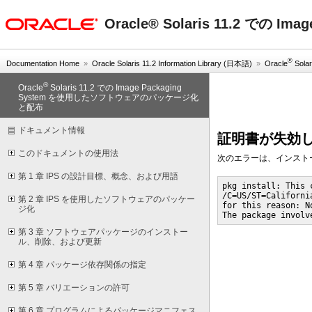
oracle home
Oracle® Solaris 11.2 で
®
Documentation Home
»
Oracle Solaris 11.2 Information Library (日本語)
»
Oracle
Solar
®
Oracle
Solaris 11.2 での Image Packaging
System を使用したソフトウェアのパッケージ化
と配布
ドキュメント情報
証明書が失効
このドキュメントの使用法
次のエラーは、インスト
第 1 章 IPS の設計目標、概念、および用語
pkg install: This 
/C=US/ST=Californi
第 2 章 IPS を使用したソフトウェアのパッケー
for this reason: No
ジ化
The package involv
第 3 章 ソフトウェアパッケージのインストー
ル、削除、および更新
第 4 章 パッケージ依存関係の指定
第 5 章 バリエーションの許可
第 6 章 プログラムによるパッケージマニフェス