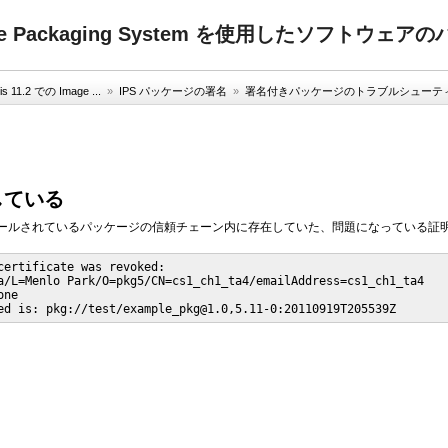
の Image Packaging System を使用したソフト
is 11.2 での Image ...
»
IPS パッケージの署名
»
署名付きパッケージのトラブルシューテ
している
ールされているパッケージの信頼チェーン内に存在していた、問題になっている証
certificate was revoked:

a/L=Menlo Park/O=pkg5/CN=cs1_ch1_ta4/emailAddress=cs1_ch1_ta4

ne

ed is: pkg://test/example_pkg@1.0,5.11-0:20110919T205539Z