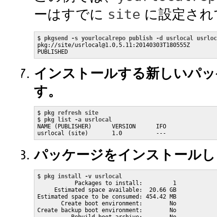
site
ーはすでに
に設定され
$ 
pkgsend -s yourlocalrepo publish -d usrlocal usrloc
pkg://site/usrlocal@1.0,5.11:20140303T180555Z

PUBLISHED
インストールする新しいパッ
す。
$ 
pkg refresh site
$ 
pkg list -a usrlocal
NAME (PUBLISHER)      VERSION      IFO

usrlocal (site)       1.0          ---
パッケージをインストールし
$ 
pkg install -v usrlocal
           Packages to install:         1

     Estimated space available:  20.66 GB

Estimated space to be consumed: 454.42 MB

       Create boot environment:        No

Create backup boot environment:        No
