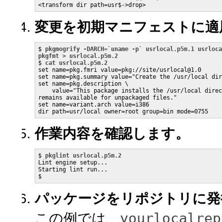
<transform dir path=usr$->drop>
変更を初期マニフェストに適
$ 
pkgmogrify -DARCH=`uname -p` usrlocal.p5m.1 usrloca
pkgfmt > usrlocal.p5m.2

$ 
cat usrlocal.p5m.2
set name=pkg.fmri value=pkg://site/usrlocal@1.0

set name=pkg.summary value="Create the /usr/local dir
set name=pkg.description \

    value="This package installs the /usr/local direc
remains available for unpackaged files."

set name=variant.arch value=i386

dir path=usr/local owner=root group=bin mode=0755
作業内容を確認します。
$ 
pkglint usrlocal.p5m.2
Lint engine setup...

Starting lint run...

$
パッケージをリポジトリに発
yourlocalrep
この例では、