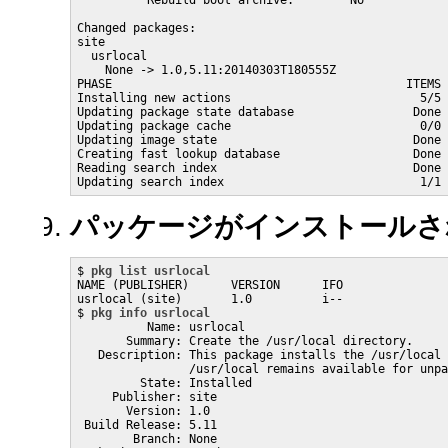
          Rebuild boot archive:        No

Changed packages:

site

  usrlocal

    None -> 1.0,5.11:20140303T180555Z

PHASE                                          ITEMS

Installing new actions                           5/5

Updating package state database                 Done

Updating package cache                           0/0

Updating image state                            Done

Creating fast lookup database                   Done

Reading search index                            Done

Updating search index                            1/1
パッケージがインストールさ
$ 
pkg list usrlocal
NAME (PUBLISHER)      VERSION      IFO

usrlocal (site)       1.0          i-- 

$ 
pkg info usrlocal
          Name: usrlocal

       Summary: Create the /usr/local directory.

   Description: This package installs the /usr/local 
                /usr/local remains available for unpa
         State: Installed

     Publisher: site

       Version: 1.0

 Build Release: 5.11

        Branch: None
