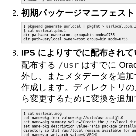
初期パッケージマニフェスト
$ 
pkgsend generate usrlocal | pkgfmt > usrlocal.p5m.1
$ 
cat usrlocal.p5m.1
dir path=usr owner=root group=bin mode=0755

dir path=usr/local owner=root group=bin mode=0755
IPS によりすでに配布され
/usr
配布する
はすでに Ora
外し、またメタデータを追加
作成します。ディレクトリの
ら変更するために変換を追加
$ 
cat usrlocal.mog
set name=pkg.fmri value=pkg://site/usrlocal@1.0

set name=pkg.summary value="Create the /usr/local dir
set name=pkg.description value="This package installs
directory so that /usr/local remains available for un
set name=variant.arch value=$(ARCH)
