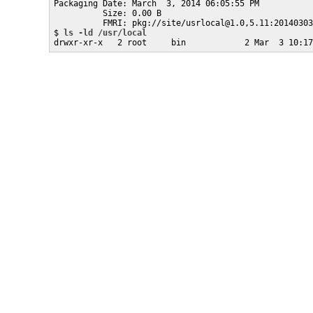
Packaging Date: March  3, 2014 06:05:55 PM

          Size: 0.00 B

          FMRI: pkg://site/usrlocal@1.0,5.11:20140303
$ 
ls -ld /usr/local
drwxr-xr-x   2 root     bin            2 Mar  3 10:17