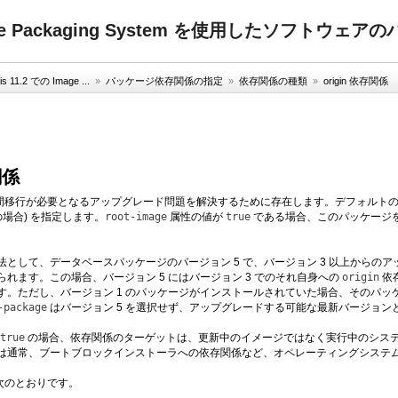
の Image Packaging System を使用したソフト
is 11.2 での Image ...
»
パッケージ依存関係の指定
»
依存関係の種類
»
origin 依存関係
関係
間移行が必要となるアップグレード問題を解決するために存在します。デフォルトの
の場合) を指定します。
root-image
属性の値が
true
である場合、このパッケージ
法として、データベースパッケージのバージョン 5 で、バージョン 3 以上から
れます。この場合、バージョン 5 にはバージョン 3 でのそれ自身への
origin
依
す。ただし、バージョン 1 のパッケージがインストールされていた場合、そのパッ
-package
はバージョン 5 を選択せず、アップグレードする可能な最新バージョンと
true
の場合、依存関係のターゲットは、更新中のイメージではなく実行中のシス
は通常、ブートブロックインストーラへの依存関係など、オペレーティングシステ
次のとおりです。