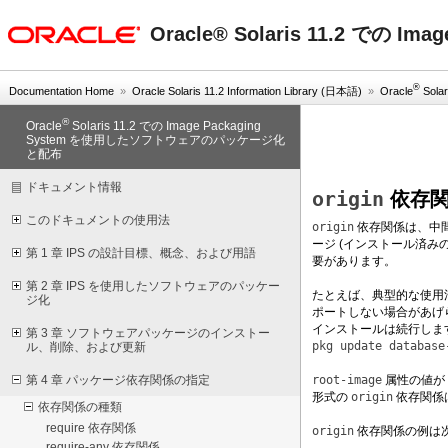
oracle home
Oracle® Solaris 11.2 で
®
Documentation Home
»
Oracle Solaris 11.2 Information Library (日本語)
»
Oracle
Solar
®
Oracle
Solaris 11.2 での Image Packaging
System を使用したソフトウェアのパッケージ化
と配布
ドキュメント情報
origin
依存
このドキュメントの使用法
origin
依存関係は、中
ージ (インストール済み
第 1 章 IPS の設計目標、概念、および用語
要があります。
第 2 章 IPS を使用したソフトウェアのパッケー
たとえば、典型的な使用
ジ化
ポートしない場合があげら
インストールは続行しま
第 3 章 ソフトウェアパッケージのインストー
pkg update database
ル、削除、および更新
root-image
属性の値が
第 4 章 パッケージ依存関係の指定
形式の
origin
依存関係
依存関係の種類
require 依存関係
origin
依存関係の例は
require-any 依存関係