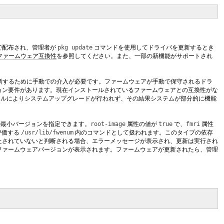
で配布され、管理者が
pkg update
コマンドを使用してドライバを更新するとき
ファームウェア互換性
を参照してください。また、一部の新機能がサポートされ
新するために手動での介入が必要です。ファームウェアが手動で保守されるドラ
ョン要件があります。現在インストールされているファームウェアとの互換性がな
ルによりシステムアップグレードが行われず、その結果システムが部分的に機能
の最小バージョンを指定できます。
root-image
属性の値が
true
で、
fmri
属性
評価する
/usr/lib/fwenum
内のコマンドとして扱われます。このタイプの依存
たされていないと判断される場合、エラーメッセージが表示され、更新は実行され
ファームウェアバージョンが表示されます。ファームウェアが更新されたら、管理