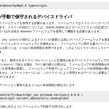
atabase/mydb@3.0 type=origin
が手動で保守されるデバイスドライバ
ファームウェアを管理する必要があります。ファームウェアはドライバパッケージ
ます。ドライバの設計については、
Oracle Solaris 11.2 デバイスドライバの記述
の
バは引き続き downrev ファームウェアを使用して機能する必要があります。
、
pkg update
の実行によるドライバの更新とは別にデバイスファームウェアを更
バージョンのファームウェアと互換性がなく、ファームウェアに関する最小バージ
ルを防ぐには、
origin
依存関係を使用できます。このようなドライバのインストー
す。
すると、配布されるドライバのバージョンと互換性があるデバイスファームウェア
firmware/
で始まる場合、
fmri
値の残りの部分は、ファームウェアの依存関係を
ジを管理者が更新し、ファームウェア列挙子によってファームウェア依存関係が満
ません。エラーメッセージには、このドライバにより管理されるデバイスに必要な
行できます。
アバージョン要件のある
origin
依存関係の例を示します。
eature/firmware/mpt_sas minimum-version=1.0.0.0 \

pe=origin variant.opensolaris.zone=global
の例に示すようにファームウェア列挙子を呼び出します。