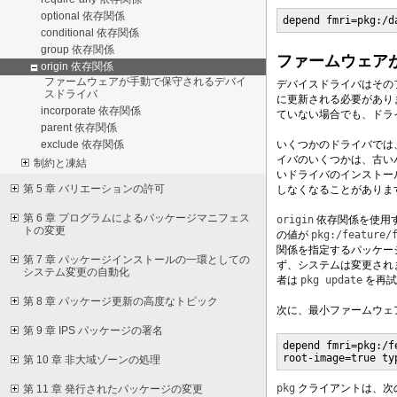
optional 依存関係
depend fmri=pkg:/d
conditional 依存関係
group 依存関係
ファームウェア
origin 依存関係
ファームウェアが手動で保守されるデバイ
デバイスドライバはその
スドライバ
に更新される必要があり
incorporate 依存関係
ていない場合でも、ドライ
parent 依存関係
いくつかのドライバでは
exclude 依存関係
イバのいくつかは、古い
制約と凍結
いドライバのインストー
第 5 章 バリエーションの許可
しなくなることがありま
第 6 章 プログラムによるパッケージマニフェス
origin
依存関係を使用
トの変更
の値が
pkg:/feature/
関係を指定するパッケー
第 7 章 パッケージインストールの一環としての
ず、システムは変更され
システム変更の自動化
者は
pkg update
を再試
第 8 章 パッケージ更新の高度なトピック
次に、最小ファームウェ
第 9 章 IPS パッケージの署名
depend fmri=pkg:/f
root-image=true ty
第 10 章 非大域ゾーンの処理
pkg
クライアントは、次
第 11 章 発行されたパッケージの変更