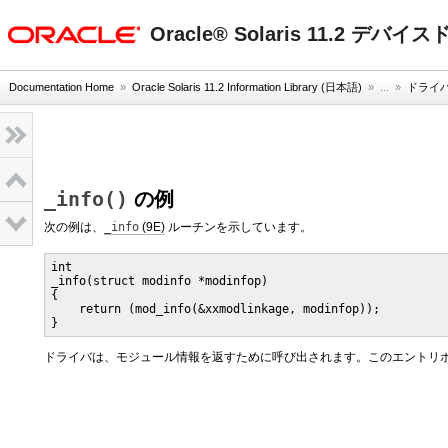
oracle home
Oracle® Solaris 11.2 デ
Documentation Home
»
Oracle Solaris 11.2 Information Library (日本語)
» ...
»
ドライ
_info()
の例
次の例は、
_info
(9E)
ルーチンを示しています。
int

_info(struct modinfo *modinfop)

{

    return (mod_info(&xxmodlinkage, modinfop));

}
ドライバは、モジュール情報を返すために呼び出されます。このエントリ