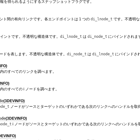
報を得られるようにするスナップショットフラグです。
イント間の有向リンクです。各エンドポイントは 1 つの
di_lnode_t
です。不透明な
イントです。不透明な構造体です。
di_lnode_t
は
di_node_t
にバインドされま
ノードを表します。不透明な構造体です。
di_node_t
は
di_lnode_t
にバインドさ
NFO)
内のすべてのリンクを調べます。
INFO)
内のすべての i ノードを調べます。
de
(3DEVINFO)
ode_t
ノードがソースとターゲットのいずれかである次のリンクへのハンドルを取
ode
(3DEVINFO)
node_t
i ノードがソースとターゲットのいずれかである次のリンクへのハンドルを
DEVINFO)