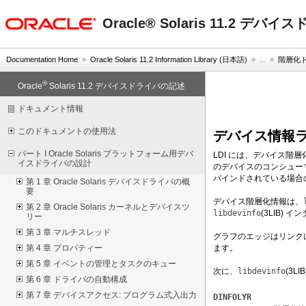
oracle home
Oracle® Solaris 11.2 デ
Documentation Home
»
Oracle Solaris 11.2 Information Library (日本語)
» ...
»
階層化ド
®
Oracle
Solaris 11.2 デバイスドライバの記述
ドキュメント情報
このドキュメントの使用法
デバイス情報
パート I Oracle Solaris プラットフォーム用デバ
LDI には、デバイス階
イスドライバの設計
のデバイスのコンシュー
バインドされている場合
第 1 章 Oracle Solaris デバイスドライバの概
要
デバイス階層化情報は、
第 2 章 Oracle Solaris カーネルとデバイスツ
libdevinfo
(3LIB)
リー
第 3 章 マルチスレッド
グラフのエッジはリンク
ます。
第 4 章 プロパティー
第 5 章 イベントの管理とタスクのキュー
次に、
libdevinfo
(3
第 6 章 ドライバの自動構成
第 7 章 デバイスアクセス: プログラム式入出力
DINFOLYR