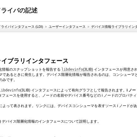
バイスドライバの記述
ライバインタフェース (LDI)
»
ユーザーインタフェース
»
デバイス情報ライブラリイン
ライブラリインタフェース
層化情報のスナップショットを報告する
libdevinfo
(3LIB)
インタフェースが用意され
マであるときに発生します。デバイス階層化情報が報告されるのは、コンシューマと
のみです。
libdevinfo
(3LIB) インタフェースによって有向グラフとして報告されます。
i ノー
 インタフェースを使用すると、ノードの名前やデバイス番号などの i ノードのプロパ
によって表されます。リンクには、デバイスコンシューマを表すソース i ノードがあ
LIB) デバイス階層化情報のインタフェースについて説明します。