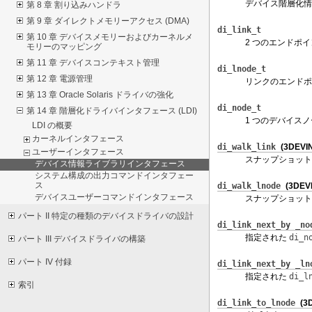
デバイス階層化情
第 8 章 割り込みハンドラ
第 9 章 ダイレクトメモリーアクセス (DMA)
di_link_t
第 10 章 デバイスメモリーおよびカーネルメ
2 つのエンドポ
モリーのマッピング
第 11 章 デバイスコンテキスト管理
di_lnode_t
第 12 章 電源管理
リンクのエンドポ
第 13 章 Oracle Solaris ドライバの強化
di_node_t
第 14 章 階層化ドライバインタフェース (LDI)
1 つのデバイス
LDI の概要
カーネルインタフェース
di_walk_link
(3DEVI
ユーザーインタフェース
スナップショット
デバイス情報ライブラリインタフェース
システム構成の出力コマンドインタフェー
ス
di_walk_lnode
(3DEV
デバイスユーザーコマンドインタフェース
スナップショット
パート II 特定の種類のデバイスドライバの設計
di_link_next_by _no
指定された
di_n
パート III デバイスドライバの構築
パート IV 付録
di_link_next_by _ln
指定された
di_l
索引
di_link_to_lnode
(3