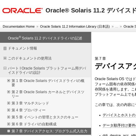
oracle home
Oracle® Solaris 11.2 デ
Documentation Home
»
Oracle Solaris 11.2 Information Library (日本語)
» ...
»
Orac
®
Oracle
Solaris 11.2 デバイスドライバの記述
ドキュメント情報
このドキュメントの使用法
第 7 章
デバイスア
パート I Oracle Solaris プラットフォーム用デバ
イスドライバの設計
Oracle Solar
第 1 章 Oracle Solaris デバイスドライバの概
フォーム固有の依存関係
要
存関係を適用します。こ
第 2 章 Oracle Solaris カーネルとデバイスツ
プラットフォーム上でも
リー
第 3 章 マルチスレッド
この章では、次の内容に
第 4 章 プロパティー
デバイスとホストの
第 5 章 イベントの管理とタスクのキュー
第 6 章 ドライバの自動構成
データ順序付け要件
第 7 章 デバイスアクセス: プログラム式入出力
ddi_device_acc_a