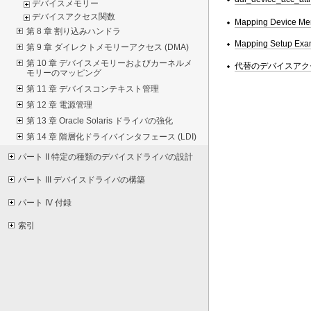
デバイスメモリー
デバイスアクセス関数
Mapping Device M
第 8 章 割り込みハンドラ
Mapping Setup Exa
第 9 章 ダイレクトメモリーアクセス (DMA)
第 10 章 デバイスメモリーおよびカーネルメ
代替のデバイスアク
モリーのマッピング
第 11 章 デバイスコンテキスト管理
第 12 章 電源管理
第 13 章 Oracle Solaris ドライバの強化
第 14 章 階層化ドライバインタフェース (LDI)
パート II 特定の種類のデバイスドライバの設計
パート III デバイスドライバの構築
パート IV 付録
索引