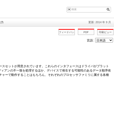
出力
更新: 2014 年 9 月
言語:
ンタフェースセットが用意されています。これらのインタフェースはドライバがプラット
ディアンの不一致を処理するほか、デバイスで発生する可能性のあるデータ順序依
テクチャーで動作することはもちろん、それぞれのプロセッサファミリに属する各種