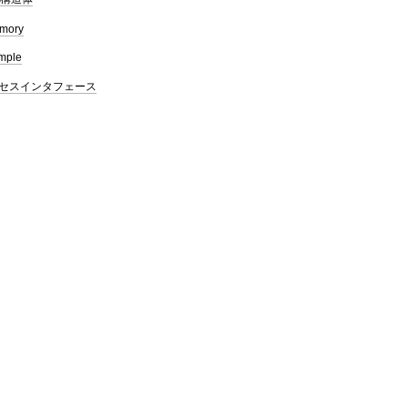
emory
mple
セスインタフェース