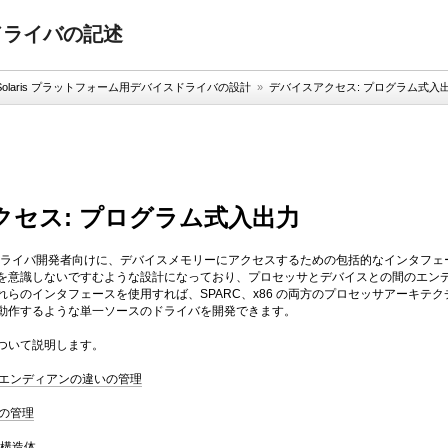
バイスドライバの記述
le Solaris プラットフォーム用デバイスドライバの設計
»
デバイスアクセス: プログラム式入
クセス: プログラム式入出力
is OS ではドライバ開発者向けに、デバイスメモリーにアクセスするための包括的なイ
を意識しないですむような設計になっており、プロセッサとデバイスとの間のエン
れらのインタフェースを使用すれば、SPARC、x86 の両方のプロセッサアーキ
動作するような単一ソースのドライバを開発できます。
ついて説明します。
エンディアンの違いの管理
の管理
ttr構造体