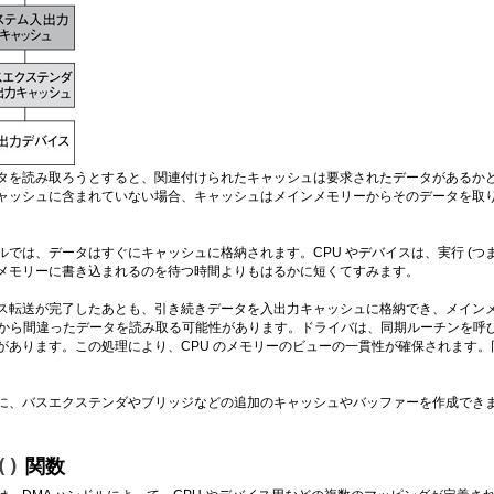
タを読み取ろうとすると、関連付けられたキャッシュは要求されたデータがあるか
ャッシュに含まれていない場合、キャッシュはメインメモリーからそのデータを取
ルでは、データはすぐにキャッシュに格納されます。CPU やデバイスは、実行 (つ
メモリーに書き込まれるのを待つ時間よりもはるかに短くてすみます。
ス転送が完了したあとも、引き続きデータを入出力キャッシュに格納でき、メインメ
ッシュから間違ったデータを読み取る可能性があります。ドライバは、同期ルーチンを呼
があります。この処理により、CPU のメモリーのビューの一貫性が確保されます。
に、バスエクステンダやブリッジなどの追加のキャッシュやバッファーを作成でき
()
関数