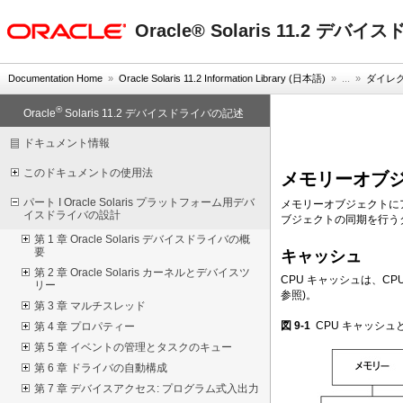
oracle home
Oracle® Solaris 11.2 デ
Documentation Home
»
Oracle Solaris 11.2 Information Library (日本語)
» ...
»
ダイレク
®
Oracle
Solaris 11.2 デバイスドライバの記述
ドキュメント情報
このドキュメントの使用法
メモリーオブ
パート I Oracle Solaris プラットフォーム用デバ
メモリーオブジェクトに
イスドライバの設計
ブジェクトの同期を行う
第 1 章 Oracle Solaris デバイスドライバの概
要
キャッシュ
第 2 章 Oracle Solaris カーネルとデバイスツ
CPU キャッシュは、
リー
参照)。
第 3 章 マルチスレッド
図 9-1
CPU キャッシ
第 4 章 プロパティー
第 5 章 イベントの管理とタスクのキュー
第 6 章 ドライバの自動構成
第 7 章 デバイスアクセス: プログラム式入出力