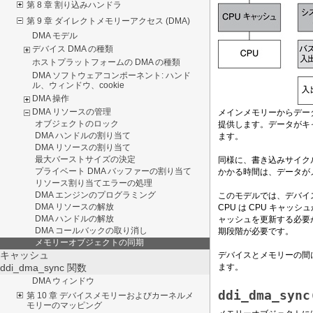
第 8 章 割り込みハンドラ
第 9 章 ダイレクトメモリーアクセス (DMA)
DMA モデル
デバイス DMA の種類
ホストプラットフォームの DMA の種類
DMA ソフトウェアコンポーネント: ハンド
ル、ウィンドウ、cookie
DMA 操作
DMA リソースの管理
メインメモリーからデー
オブジェクトのロック
提供します。データがキ
DMA ハンドルの割り当て
ます。
DMA リソースの割り当て
最大バーストサイズの決定
同様に、書き込みサイク
プライベート DMA バッファーの割り当て
かかる時間は、データが
リソース割り当てエラーの処理
DMA エンジンのプログラミング
このモデルでは、デバイ
DMA リソースの解放
CPU は CPU キャ
DMA ハンドルの解放
ャッシュを更新する必要
DMA コールバックの取り消し
期段階が必要です。
メモリーオブジェクトの同期
キャッシュ
デバイスとメモリーの間
ます。
ddi_dma_sync 関数
DMA ウィンドウ
ddi_dma_sync
第 10 章 デバイスメモリーおよびカーネルメ
モリーのマッピング