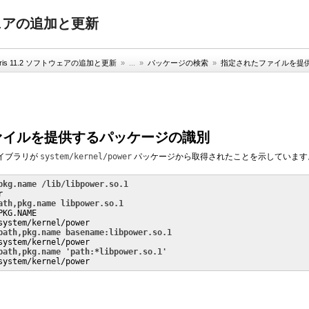
フトウェアの追加と更新
aris 11.2 ソフトウェアの追加と更新
» ...
»
パッケージの検索
»
指定されたファイルを提
ァイルを提供するパッケージの識別
イブラリが
system/kernel/power
パッケージから取得されたことを示しています
pkg.name /lib/libpower.so.1


ath,pkg.name libpower.so.1
KG.NAME

system/kernel/power

path,pkg.name basename:libpower.so.1
system/kernel/power

path,pkg.name 'path:*libpower.so.1'
system/kernel/power