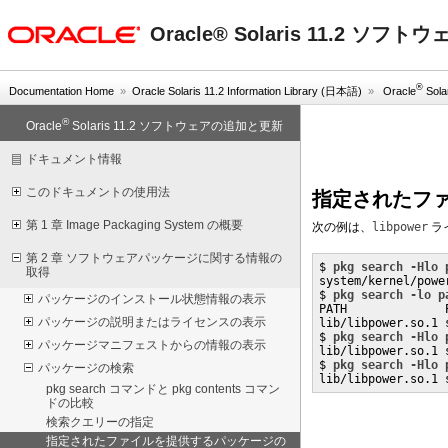
oracle home
Oracle® Solaris 11.2 ソ
®
Documentation Home
»
Oracle Solaris 11.2 Information Library (日本語)
»
Oracle
Sol
®
Oracle
Solaris 11.2 ソフトウェアの追加と更新
ドキュメント情報
このドキュメントの使用法
指定されたフ
第 1 章 Image Packaging System の概要
次の例は、
libpower
ラ
第 2 章 ソフトウェアパッケージに関する情報の
$ 
pkg search -Hlo 
取得
system/kernel/power
$ 
pkg search -lo p
パッケージのインストール状態情報の表示
PATH              P
パッケージの説明またはライセンスの表示
lib/libpower.so.1 
$ 
pkg search -Hlo 
パッケージマニフェストからの情報の表示
lib/libpower.so.1 
$ 
pkg search -Hlo 
パッケージの検索
lib/libpower.so.1 
pkg search コマンドと pkg contents コマン
ドの比較
検索クエリーの指定
指定されたファイルを提供するパッケージの