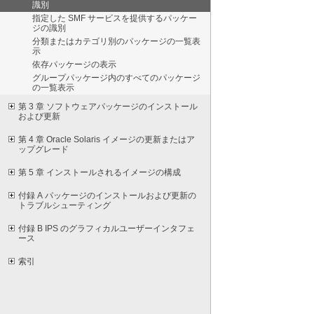
識別
指定した SMF サービスを提供するパッケー
ジの識別
分類またはカテゴリ別のパッケージの一覧表
示
依存パッケージの表示
グループパッケージ内のすべてのパッケージ
の一覧表示
第 3 章 ソフトウェアパッケージのインストール
および更新
第 4 章 Oracle Solaris イメージの更新またはア
ップグレード
第 5 章 インストールされるイメージの構成
付録 A パッケージのインストールおよび更新の
トラブルシューティング
付録 B IPS のグラフィカルユーザーインタフェ
ース
索引