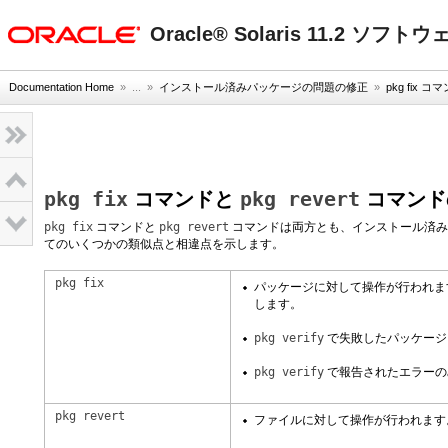
oracle home
Oracle® Solaris 11.2 ソ
Documentation Home
» ...
»
インストール済みパッケージの問題の修正
»
pkg fix 
pkg fix
pkg revert
コマンドと
コマンド
pkg fix
コマンドと
pkg revert
コマンドは両方とも、インストール済み
てのいくつかの類似点と相違点を示します。
pkg fix
パッケージに対して操作が行われま
します。
pkg verify
で失敗したパッケージ
pkg verify
で報告されたエラーの
pkg revert
ファイルに対して操作が行われます