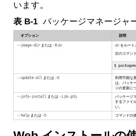
います。
表 B-1
パッケージマネージャ
オプション
説明
--image-dir
または
-R
dir
dir
をルート
次のコマン
$ 
packagem
--update-all
または
-U
利用可能な
は、パッケー
ジの更新に
--info-install
または
-i
file
.p5i
パッケージマ
するファイ
い。
--help
または
-h
コマンドの
Web インストールの