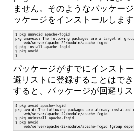
ません。そのようなパッケージ
ッケージをインストールします
$ 
pkg unavoid apache-fcgid
pkg unavoid: The following packages are a target of group
    web/server/apache-22/module/apache-fcgid

$ 
pkg install apache-fcgid
$ 
pkg avoid
$
パッケージがすでにインストー
避リストに登録することはでき
すると、パッケージが回避リス
$ 
pkg avoid apache-fcgid
pkg avoid: The following packages are already installed i
    web/server/apache-22/module/apache-fcgid

$ 
pkg uninstall apache-fcgid
$ 
pkg avoid
    web/server/apache-22/module/apache-fcgid (group depe