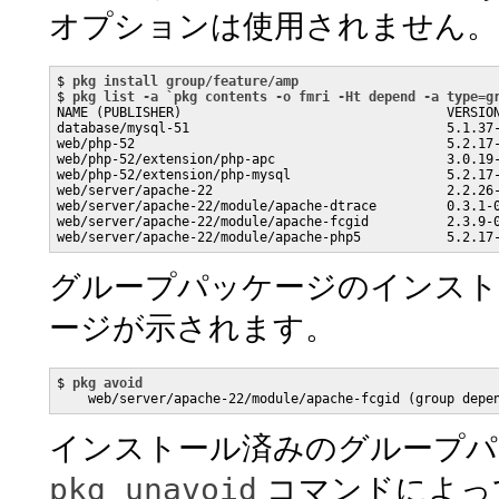
オプションは使用されません。
$ 
pkg install group/feature/amp
$ 
pkg list -a `pkg contents -o fmri -Ht depend -a type=g
NAME (PUBLISHER)                                  VERSION
database/mysql-51                                 5.1.37-
web/php-52                                        5.2.17-
web/php-52/extension/php-apc                      3.0.19-
web/php-52/extension/php-mysql                    5.2.17-
web/server/apache-22                              2.2.26-
web/server/apache-22/module/apache-dtrace         0.3.1-0
web/server/apache-22/module/apache-fcgid          2.3.9-0
グループパッケージのインスト
ージが示されます。
$ 
pkg avoid
    web/server/apache-22/module/apache-fcgid (group depe
インストール済みのグループパ
pkg unavoid
コマンドによっ