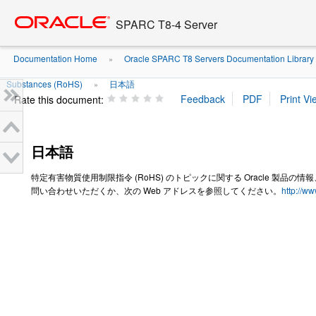
Go
oracle home
to
SPARC T8-4 Server
main
content
Documentation Home
Oracle SPARC T8 Servers Documentation Library
»
Substances (RoHS)
日本語
»
Rate this document:
日本語
特定有害物質使用制限指令 (RoHS) のトピックに関する Oracle 製品の情
問い合わせいただくか、次の Web アドレスを参照してください。
http://w