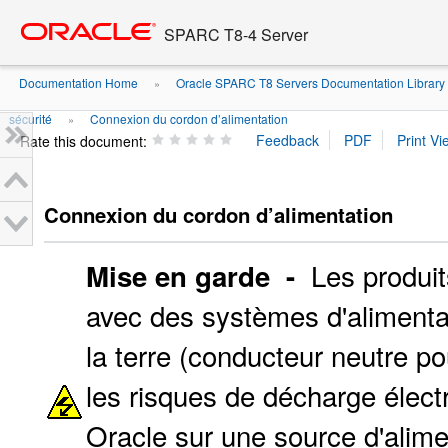
Go
oracle home
to
SPARC T8-4 Server
main
content
Documentation Home
Oracle SPARC T8 Servers Documentation Library
»
sécurité
Connexion du cordon d’alimentation
»
Rate this document:
Connexion du cordon d’alimentation
Les produit
Mise en garde -
avec des systèmes d'alimentat
la terre (conducteur neutre p
les risques de décharge élect
Oracle sur une source d'alime