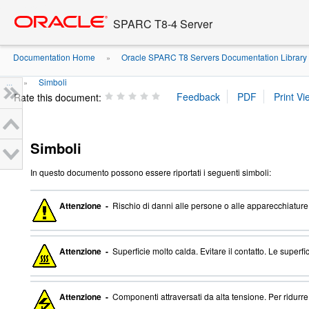
Go
oracle home
to
SPARC T8-4 Server
main
content
Documentation Home
Oracle SPARC T8 Servers Documentation Library
»
...
Simboli
»
Rate this document:
Simboli
In questo documento possono essere riportati i seguenti simboli:
Attenzione -
Rischio di danni alle persone o alle apparecchiature. 
Attenzione -
Superficie molto calda. Evitare il contatto. Le superf
Attenzione -
Componenti attraversati da alta tensione. Per ridurre il