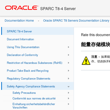
Go
oracle home
to
SPARC T8-4 Server
main
content
Documentation Home
Oracle SPARC T8 Servers Documentation Library
»
项
SPARC T8-4 Server
Rate this documen
Document Information
能量存储模
Using This Documentation
Declaration of Conformity
注意 -
如果能
作。切勿拆开模
Restriction of Hazardous Substances (RoHS)
Product Take Back and Recycling
Regulatory Compliance Statements
Safety Agency Compliance Statements
Safety Precautions
Conformité aux normes de sécurité
Einhaltung sicherheitsbehördlicher
Vorschriften