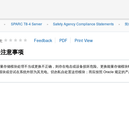
SPARC T8-4 Server
Safety Agency Compliance Statements
简
»
»
»
t:
块注意事项
量存储模块处理不当或更换不正确，则存在电击或设备损坏危险。更换能量存储模块时，
块或尝试在系统外部为其充电。切勿私自处置这些模块；而应按照 Oracle 规定的产品