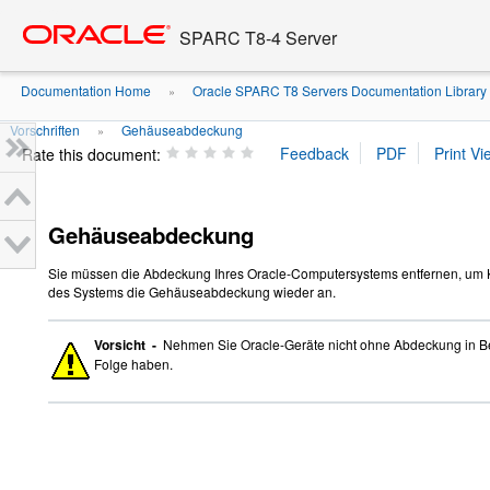
Go
oracle home
to
SPARC T8-4 Server
main
content
Documentation Home
Oracle SPARC T8 Servers Documentation Library
»
Vorschriften
Gehäuseabdeckung
»
Rate this document:
Gehäuseabdeckung
Sie müssen die Abdeckung Ihres Oracle-Computersystems entfernen, um Ka
des Systems die Gehäuseabdeckung wieder an.
Vorsicht -
Nehmen Sie Oracle-Geräte nicht ohne Abdeckung in Be
Folge haben.