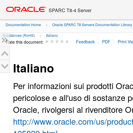
Go
oracle home
to
SPARC T8-4 Server
main
content
Documentation Home
Oracle SPARC T8 Servers Documentation Library
»
Substances (RoHS)
Italiano
»
Rate this document:
Italiano
Per informazioni sui prodotti Orac
pericolose e all'uso di sostanze 
Oracle, rivolgersi al rivenditore 
http://www.oracle.com/us/product