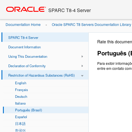
Go
oracle home
to
SPARC T8-4 Server
main
content
Documentation Home
Oracle SPARC T8 Servers Documentation Library
»
SPARC T8-4 Server
Rate this documen
Document Information
Português (B
Using This Documentation
Para exibir informaçõ
Declaration of Conformity
entre em contato com
Restriction of Hazardous Substances (RoHS)
English
Français
Deutsch
Italiano
Português (Brasil)
Español
日本語
한국어