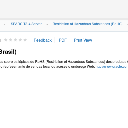
SPARC T8-4 Server
Restriction of Hazardous Substances (RoHS)
»
»
t:
rasil)
es sobre os tópicos de RoHS (Restriction of Hazardous Substances) dos produtos 
 o representante de vendas local ou acesse o endereço Web:
http://www.oracle.c