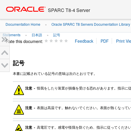
Go
oracle home
to
SPARC T8-4 Server
main
content
Documentation Home
Oracle SPARC T8 Servers Documentation Library
»
Statements
日本語
記号
»
»
Rate this document:
記号
本書に記載されている記号の意味は次のとおりです。
注意 -
怪我をしたり装置が損傷を受ける恐れがあります。指示に
注意 -
表面は高温です。触れないでください。表面が熱くなって
注意 -
高電圧です。感電や怪我を防ぐため、指示に従ってくださ