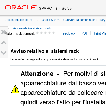
Go
oracle home
to
SPARC T8-4 Server
main
content
Documentation Home
Oracle SPARC T8 Servers Documentation Library
»
...
Avviso relativo ai sistemi rack
»
Rate this document:
Avviso relativo ai sistemi rack
Le avvertenze seguenti si applicano ai sistemi rack o installati in rack.
Per motivi di s
Attenzione -
apparecchiature dal basso vers
apparecchiature da collocare n
quindi verso l'alto per l'instal