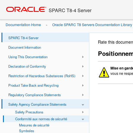
Go
oracle home
to
SPARC T8-4 Server
main
content
Documentation Home
Oracle SPARC T8 Servers Documentation Library
»
sécurité
Positionnement d’un produit Oracle
»
SPARC T8-4 Server
Rate this documen
Document Information
Positionnem
Using This Documentation
Declaration of Conformity
Mise en gard
vous ne respe
Restriction of Hazardous Substances (RoHS)
Product Take Back and Recycling
Regulatory Compliance Statements
Safety Agency Compliance Statements
Safety Precautions
Conformité aux normes de sécurité
Mesures de sécurité
Symboles