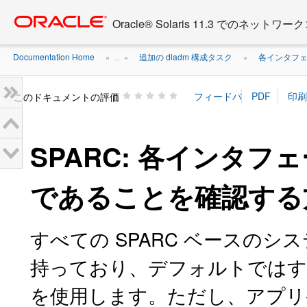
Go
oracle home
to
Oracle® Solaris 11.3 でのネ
main
content
Documentation Home
追加の dladm 構成タスク
各インタフェ
» ...
»
»
このドキュメントの評価
SPARC: 各インタフ
であることを確認する
すべての SPARC ベースのシ
持っており、デフォルトでは
を使用します。ただし、アプリ