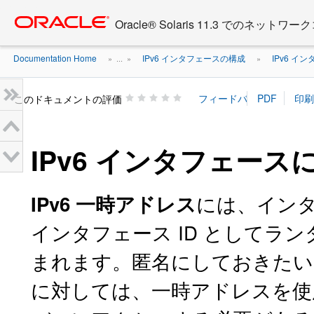
Go
oracle home
to
Oracle® Solaris 11.3 でのネ
main
content
Documentation Home
IPv6 インタフェースの構成
IPv6 
» ...
»
»
このドキュメントの評価
IPv6 インタフェー
には、インタ
IPv6 一時アドレス
インタフェース ID としてラン
まれます。匿名にしておきたい 
に対しては、一時アドレスを使用