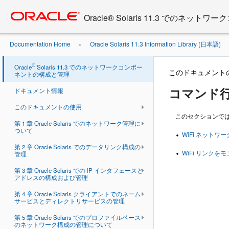
Go
oracle home
to
Oracle® Solaris 11.3 でのネ
main
content
Documentation Home
Oracle Solaris 11.3 Information Library (日本語)
»
トワークの管理
®
Oracle
Solaris 11.3 でのネットワークコンポー
このドキュメント
ネントの構成と管理
コマンド
ドキュメント情報
このドキュメントの使用
このセクションで
第 1 章 Oracle Solaris でのネットワーク管理に
ついて
WiFi ネットワ
第 2 章 Oracle Solaris でのデータリンク構成の
WiFi リンクを
管理
第 3 章 Oracle Solaris での IP インタフェースと
アドレスの構成および管理
第 4 章 Oracle Solaris クライアントでのネーム
サービスとディレクトリサービスの管理
第 5 章 Oracle Solaris でのプロファイルベース
のネットワーク構成の管理について