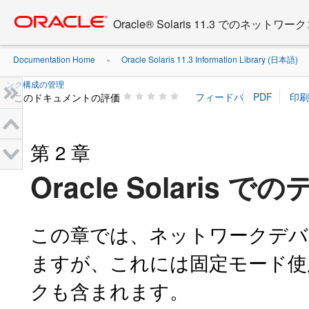
Go
oracle home
to
Oracle® Solaris 11.3 でのネ
main
content
Documentation Home
Oracle Solaris 11.3 Information Library (日本語)
»
ンク構成の管理
このドキュメントの評価
第 2 章
Oracle Solari
この章では、ネットワークデバ
ますが、これには固定モード使
クも含まれます。