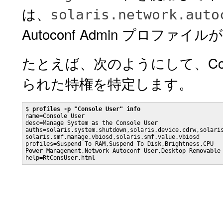
は、
solaris.network.auto
Autoconf Admin プロファ
たとえば、次のようにして、Cons
られた特権を特定します。
$ 
profiles -p "Console User" info
name=Console User

desc=Manage System as the Console User

auths=solaris.system.shutdown,solaris.device.cdrw,solaris
solaris.smf.manage.vbiosd,solaris.smf.value.vbiosd

profiles=Suspend To RAM,Suspend To Disk,Brightness,CPU

Power Management,Network Autoconf User,Desktop Removable 
help=RtConsUser.html