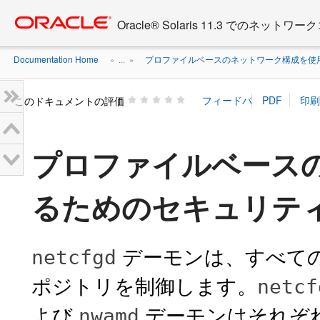
Go
oracle home
to
Oracle® Solaris 11.3 でのネ
main
content
Documentation Home
プロファイルベースのネットワーク構成を使
» ...
»
このドキュメントの評価
プロファイルベース
るためのセキュリテ
デーモンは、すべて
netcfgd
ポジトリを制御します。
netcf
よび
デーモンはそれぞ
nwamd