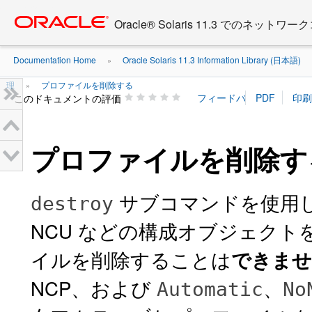
Go
oracle home
to
Oracle® Solaris 11.3 でのネ
main
content
Documentation Home
Oracle Solaris 11.3 Information Library (日本語)
»
理
プロファイルを削除する
»
このドキュメントの評価
プロファイルを削除す
サブコマンドを使用
destroy
NCU などの構成オブジェク
イルを削除することは
できませ
NCP、および
、
Automatic
No