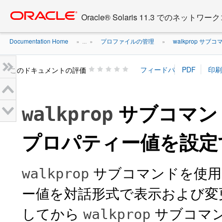
Go
oracle home
to
Oracle® Solaris 11.3 でのネ
main
content
Documentation Home
プロファイルの管理
walkprop 
» ...
»
»
このドキュメントの評価
サブコマン
walkprop
プロパティー値を設定
サブコマンドを使用
walkprop
ー値を対話形式で表示および変
してから
サブコマ
walkprop