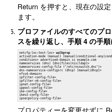
Return を押すと、現在
ます。
プロファイルのすべてのプロ
スを繰り返し、手順 4 の手
netcfg:loc:test-loc> 
walkprop
activation-mode (manual) [manual|conditional-any|cond
conditions> advertised-domain is example.com

nameservices (dns) [dns|files|nis|ldap]>

nameservices-config-file ("/etc/nsswitch.dns")>

dns-nameservice-configsrc (dhcp) [manual|dhcp]>

nfsv4-domain>

ipfilter-config-file>

ipfilter-v6-config-file>

ipnat-config-file>

ippool-config-file>

ike-config-file>

ikev2-confg-file>

ipsecpolicy-config-file>
プロパティーを変更せずに Re