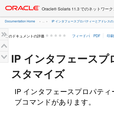
Go
oracle home
to
Oracle® Solaris 11.3 でのネ
main
content
Documentation Home
IP インタフェースプロパティーとアドレス
» ...
»
このドキュメントの評価
IP インタフェース
スタマイズ
IP インタフェースプロパティ
ブコマンドがあります。