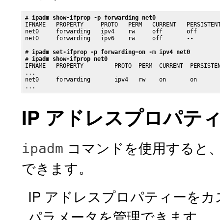
# 
ipadm show-ifprop -p forwarding net0
IFNAME   PROPERTY     PROTO   PERM   CURRENT   PERSISTENT
net0     forwarding   ipv4    rw     off       off       
net0     forwarding   ipv6    rw     off       --        
# 
ipadm set-ifprop -p forwarding=on -m ipv4 net0
# 
ipadm show-ifprop net0
IFNAME   PROPERTY         PROTO  PERM  CURRENT  PERSISTEN
...

net0     forwarding       ipv4   rw    on       on       
...
IP アドレスプロパテ
コマンドを使用すると、
ipadm
できます。
IP アドレスプロパティーを
パラメータを管理できます。