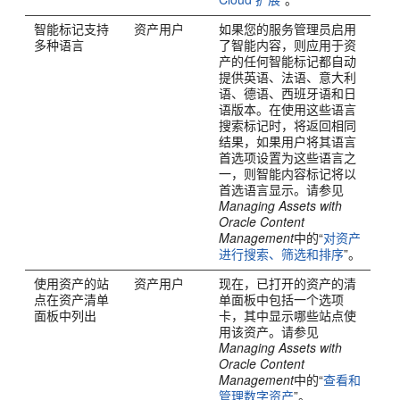
智能标记支持
资产用户
如果您的服务管理员启用
多种语言
了智能内容，则应用于资
产的任何智能标记都自动
提供英语、法语、意大利
语、德语、西班牙语和日
语版本。在使用这些语言
搜索标记时，将返回相同
结果，如果用户将其语言
首选项设置为这些语言之
一，则智能内容标记将以
首选语言显示。请参见
Managing Assets with
Oracle Content
Management
中的“
对资产
进行搜索、筛选和排序
”。
使用资产的站
资产用户
现在，已打开的资产的清
点在资产清单
单面板中包括一个选项
面板中列出
卡，其中显示哪些站点使
用该资产。请参见
Managing Assets with
Oracle Content
Management
中的“
查看和
管理数字资产
”。