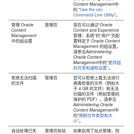
Content Management
中
的 "
Use the cec
Command-Line Utility
"。
管理
Oracle
管理员
现在可以通过“Oracle
Content
Content and Experience
Management
管理：系统”的“用户”页配
中的组设置
置特定于
Oracle Content
Management
的组设置。
请参见
Administering
Oracle Content
Management
中的“
更改组
的共享和通知设置
”。
拒绝无法扫描
管理员
您可以拒绝上载无法进行
的文件
病毒检查的文件（例如大
于 4 GB 的文件）和无法
扫描的文件（例如受密码
保护的 PDF）。请参见
Administering Oracle
Content Management
中
的“
限制文件类型和大
小
”。
自动处理已失
管理员和站
如果启用了站点管理，则