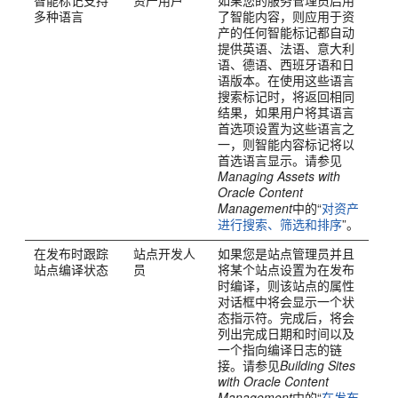
智能标记支持
资产用户
如果您的服务管理员启用
多种语言
了智能内容，则应用于资
产的任何智能标记都自动
提供英语、法语、意大利
语、德语、西班牙语和日
语版本。在使用这些语言
搜索标记时，将返回相同
结果，如果用户将其语言
首选项设置为这些语言之
一，则智能内容标记将以
首选语言显示。请参见
Managing Assets with
Oracle Content
Management
中的“
对资产
进行搜索、筛选和排序
”。
在发布时跟踪
站点开发人
如果您是站点管理员并且
站点编译状态
员
将某个站点设置为在发布
时编译，则该站点的属性
对话框中将会显示一个状
态指示符。完成后，将会
列出完成日期和时间以及
一个指向编译日志的链
接。请参见
Building Sites
with Oracle Content
Management
中的“
在发布