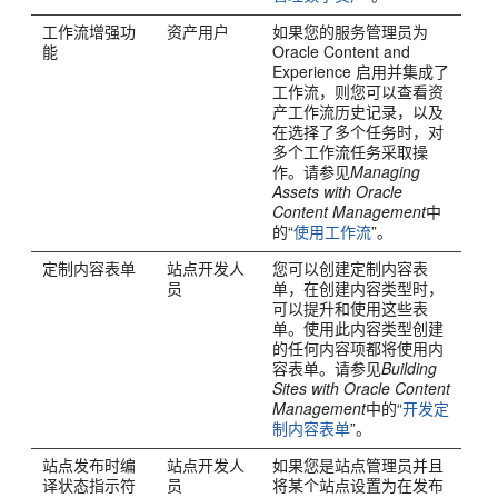
工作流增强功
资产用户
如果您的服务管理员为
能
Oracle Content and
Experience 启用并集成了
工作流，则您可以查看资
产工作流历史记录，以及
在选择了多个任务时，对
多个工作流任务采取操
作。请参见
Managing
Assets with Oracle
Content Management
中
的“
使用工作流
”。
定制内容表单
站点开发人
您可以创建定制内容表
员
单，在创建内容类型时，
可以提升和使用这些表
单。使用此内容类型创建
的任何内容项都将使用内
容表单。请参见
Building
Sites with Oracle Content
Management
中的“
开发定
制内容表单
”。
站点发布时编
站点开发人
如果您是站点管理员并且
译状态指示符
员
将某个站点设置为在发布