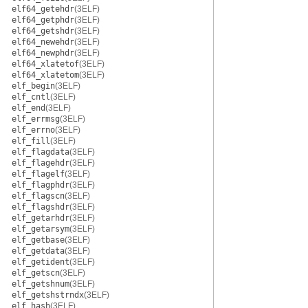
elf64_getehdr
(3ELF)
elf64_getphdr
(3ELF)
elf64_getshdr
(3ELF)
elf64_newehdr
(3ELF)
elf64_newphdr
(3ELF)
elf64_xlatetof
(3ELF)
elf64_xlatetom
(3ELF)
elf_begin
(3ELF)
elf_cntl
(3ELF)
elf_end
(3ELF)
elf_errmsg
(3ELF)
elf_errno
(3ELF)
elf_fill
(3ELF)
elf_flagdata
(3ELF)
elf_flagehdr
(3ELF)
elf_flagelf
(3ELF)
elf_flagphdr
(3ELF)
elf_flagscn
(3ELF)
elf_flagshdr
(3ELF)
elf_getarhdr
(3ELF)
elf_getarsym
(3ELF)
elf_getbase
(3ELF)
elf_getdata
(3ELF)
elf_getident
(3ELF)
elf_getscn
(3ELF)
elf_getshnum
(3ELF)
elf_getshstrndx
(3ELF)
elf_hash
(3ELF)