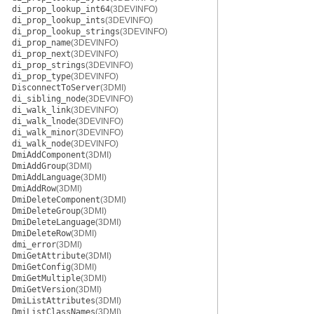
di_prop_lookup_int64
(3DEVINFO)
di_prop_lookup_ints
(3DEVINFO)
di_prop_lookup_strings
(3DEVINFO)
di_prop_name
(3DEVINFO)
di_prop_next
(3DEVINFO)
di_prop_strings
(3DEVINFO)
di_prop_type
(3DEVINFO)
DisconnectToServer
(3DMI)
di_sibling_node
(3DEVINFO)
di_walk_link
(3DEVINFO)
di_walk_lnode
(3DEVINFO)
di_walk_minor
(3DEVINFO)
di_walk_node
(3DEVINFO)
DmiAddComponent
(3DMI)
DmiAddGroup
(3DMI)
DmiAddLanguage
(3DMI)
DmiAddRow
(3DMI)
DmiDeleteComponent
(3DMI)
DmiDeleteGroup
(3DMI)
DmiDeleteLanguage
(3DMI)
DmiDeleteRow
(3DMI)
dmi_error
(3DMI)
DmiGetAttribute
(3DMI)
DmiGetConfig
(3DMI)
DmiGetMultiple
(3DMI)
DmiGetVersion
(3DMI)
DmiListAttributes
(3DMI)
DmiListClassNames
(3DMI)