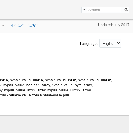
nvpair_value_byte
Updated: July 2017
»
Language:
nt16, nvpair_value_uint16, nvpair_value_int32, nvpair_value_uint32,
st, nvpair_value_boolean_array, nvpair_value_byte_array,
y, nvpair_value_int32_array, nvpair_value_uint32_array,
ray - retrieve value from a name-value pair