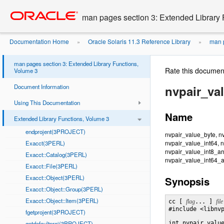
Go
oracle home
to
man pages section 3: Extended Library 
main
content
Documentation Home
Oracle Solaris 11.3 Reference Library
man p
»
»
man pages section 3: Extended Library Functions,
Rate this documen
Volume 3
Document Information
nvpair_va
Using This Documentation
Name
Extended Library Functions, Volume 3
endprojent(3PROJECT)
nvpair_value_byte, n
nvpair_value_int64, 
Exacct(3PERL)
nvpair_value_int8_arr
Exacct::Catalog(3PERL)
nvpair_value_int64_ar
Exacct::File(3PERL)
Exacct::Object(3PERL)
Synopsis
Exacct::Object::Group(3PERL)
Exacct::Object::Item(3PERL)
cc [ 
flag
... ] 
file
#include <libnvp
fgetprojent(3PROJECT)
getdefaultproj(3PROJECT)
int nvpair_valu