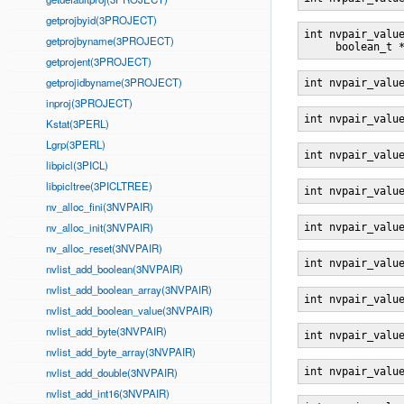
getprojbyid(3PROJECT)
int nvpair_valu
getprojbyname(3PROJECT)
     boolean_t 
getprojent(3PROJECT)
getprojidbyname(3PROJECT)
int nvpair_valu
inproj(3PROJECT)
int nvpair_valu
Kstat(3PERL)
Lgrp(3PERL)
int nvpair_valu
libpicl(3PICL)
libpicltree(3PICLTREE)
int nvpair_valu
nv_alloc_fini(3NVPAIR)
nv_alloc_init(3NVPAIR)
int nvpair_valu
nv_alloc_reset(3NVPAIR)
int nvpair_valu
nvlist_add_boolean(3NVPAIR)
nvlist_add_boolean_array(3NVPAIR)
int nvpair_valu
nvlist_add_boolean_value(3NVPAIR)
nvlist_add_byte(3NVPAIR)
int nvpair_valu
nvlist_add_byte_array(3NVPAIR)
nvlist_add_double(3NVPAIR)
int nvpair_valu
nvlist_add_int16(3NVPAIR)