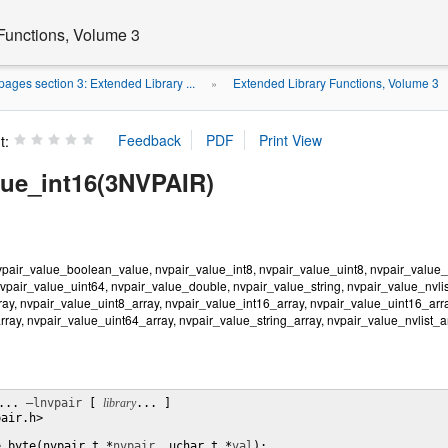
Functions, Volume 3
ages section 3: Extended Library ...
Extended Library Functions, Volume 3
»
t:
lue_int16(3NVPAIR)
vpair_value_boolean_value, nvpair_value_int8, nvpair_value_uint8, nvpair_value_i
nvpair_value_uint64, nvpair_value_double, nvpair_value_string, nvpair_value_nvli
ay, nvpair_value_uint8_array, nvpair_value_int16_array, nvpair_value_uint16_arra
ray, nvpair_value_uint64_array, nvpair_value_string_array, nvpair_value_nvlist_ar
... 
–lnvpair
 [ 
library
... ]

air.h>

e_byte(nvpair_t *
nvpair
, uchar_t *
val
);