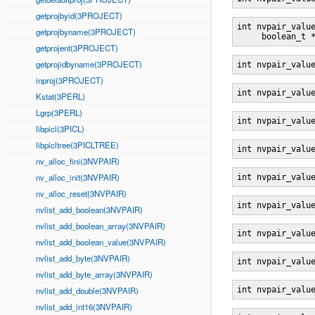
getprojbyid(3PROJECT)
int nvpair_valu
getprojbyname(3PROJECT)
     boolean_t 
getprojent(3PROJECT)
getprojidbyname(3PROJECT)
int nvpair_valu
inproj(3PROJECT)
int nvpair_valu
Kstat(3PERL)
Lgrp(3PERL)
int nvpair_valu
libpicl(3PICL)
libpicltree(3PICLTREE)
int nvpair_valu
nv_alloc_fini(3NVPAIR)
nv_alloc_init(3NVPAIR)
int nvpair_valu
nv_alloc_reset(3NVPAIR)
int nvpair_valu
nvlist_add_boolean(3NVPAIR)
nvlist_add_boolean_array(3NVPAIR)
int nvpair_valu
nvlist_add_boolean_value(3NVPAIR)
nvlist_add_byte(3NVPAIR)
int nvpair_valu
nvlist_add_byte_array(3NVPAIR)
nvlist_add_double(3NVPAIR)
int nvpair_valu
nvlist_add_int16(3NVPAIR)