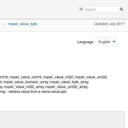
nvpair_value_byte
Updated: July 2017
»
Language:
nt16, nvpair_value_uint16, nvpair_value_int32, nvpair_value_uint32,
st, nvpair_value_boolean_array, nvpair_value_byte_array,
y, nvpair_value_int32_array, nvpair_value_uint32_array,
ray - retrieve value from a name-value pair