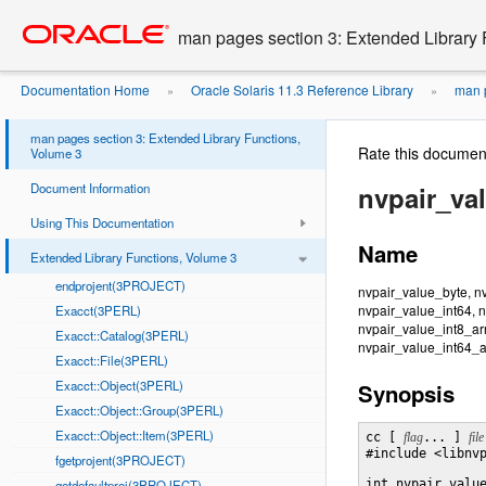
Go
oracle home
to
man pages section 3: Extended Library 
main
content
Documentation Home
Oracle Solaris 11.3 Reference Library
man p
»
»
man pages section 3: Extended Library Functions,
Rate this documen
Volume 3
Document Information
nvpair_va
Using This Documentation
Name
Extended Library Functions, Volume 3
endprojent(3PROJECT)
nvpair_value_byte, n
nvpair_value_int64, 
Exacct(3PERL)
nvpair_value_int8_arr
Exacct::Catalog(3PERL)
nvpair_value_int64_ar
Exacct::File(3PERL)
Exacct::Object(3PERL)
Synopsis
Exacct::Object::Group(3PERL)
Exacct::Object::Item(3PERL)
cc [ 
flag
... ] 
file
#include <libnvp
fgetprojent(3PROJECT)
getdefaultproj(3PROJECT)
int nvpair_valu