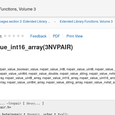
Functions, Volume 3
ages section 3: Extended Library ...
Extended Library Functions, Volume 3
»
t:
lue_int16_array(3NVPAIR)
vpair_value_boolean_value, nvpair_value_int8, nvpair_value_uint8, nvpair_value_i
nvpair_value_uint64, nvpair_value_double, nvpair_value_string, nvpair_value_nvli
ay, nvpair_value_uint8_array, nvpair_value_int16_array, nvpair_value_uint16_arra
ray, nvpair_value_uint64_array, nvpair_value_string_array, nvpair_value_nvlist_ar
... 
–lnvpair
 [ 
library
... ]

air.h>

e_byte(nvpair_t *
nvpair
, uchar_t *
val
);