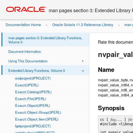
Go
oracle home
to
man pages section 3: Extended Library 
main
content
Documentation Home
Oracle Solaris 11.3 Reference Library
man p
»
»
man pages section 3: Extended Library Functions,
Rate this documen
Volume 3
Document Information
nvpair_va
Using This Documentation
Name
Extended Library Functions, Volume 3
endprojent(3PROJECT)
nvpair_value_byte, n
nvpair_value_int64, 
Exacct(3PERL)
nvpair_value_int8_arr
Exacct::Catalog(3PERL)
nvpair_value_int64_ar
Exacct::File(3PERL)
Exacct::Object(3PERL)
Synopsis
Exacct::Object::Group(3PERL)
Exacct::Object::Item(3PERL)
cc [ 
flag
... ] 
file
#include <libnvp
fgetprojent(3PROJECT)
getdefaultproj(3PROJECT)
int nvpair_valu