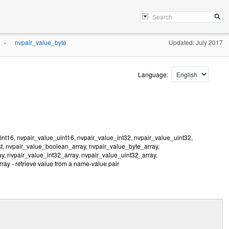
nvpair_value_byte
Updated: July 2017
»
Language:
nt16, nvpair_value_uint16, nvpair_value_int32, nvpair_value_uint32,
st, nvpair_value_boolean_array, nvpair_value_byte_array,
y, nvpair_value_int32_array, nvpair_value_uint32_array,
ray - retrieve value from a name-value pair