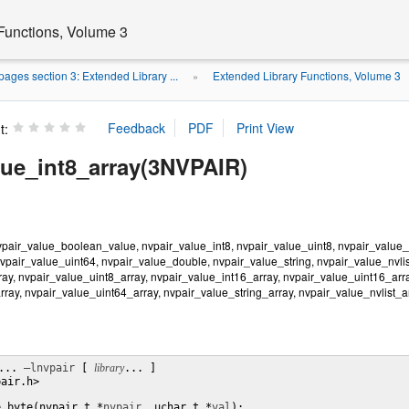
Functions, Volume 3
ages section 3: Extended Library ...
Extended Library Functions, Volume 3
»
t:
lue_int8_array(3NVPAIR)
vpair_value_boolean_value, nvpair_value_int8, nvpair_value_uint8, nvpair_value_i
nvpair_value_uint64, nvpair_value_double, nvpair_value_string, nvpair_value_nvli
ay, nvpair_value_uint8_array, nvpair_value_int16_array, nvpair_value_uint16_arra
ray, nvpair_value_uint64_array, nvpair_value_string_array, nvpair_value_nvlist_ar
... 
–lnvpair
 [ 
library
... ]

air.h>

e_byte(nvpair_t *
nvpair
, uchar_t *
val
);