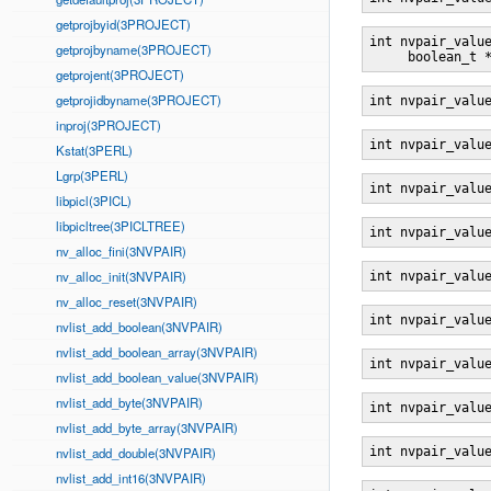
getprojbyid(3PROJECT)
int nvpair_valu
getprojbyname(3PROJECT)
     boolean_t 
getprojent(3PROJECT)
getprojidbyname(3PROJECT)
int nvpair_valu
inproj(3PROJECT)
int nvpair_valu
Kstat(3PERL)
Lgrp(3PERL)
int nvpair_valu
libpicl(3PICL)
libpicltree(3PICLTREE)
int nvpair_valu
nv_alloc_fini(3NVPAIR)
nv_alloc_init(3NVPAIR)
int nvpair_valu
nv_alloc_reset(3NVPAIR)
int nvpair_valu
nvlist_add_boolean(3NVPAIR)
nvlist_add_boolean_array(3NVPAIR)
int nvpair_valu
nvlist_add_boolean_value(3NVPAIR)
nvlist_add_byte(3NVPAIR)
int nvpair_valu
nvlist_add_byte_array(3NVPAIR)
nvlist_add_double(3NVPAIR)
int nvpair_valu
nvlist_add_int16(3NVPAIR)