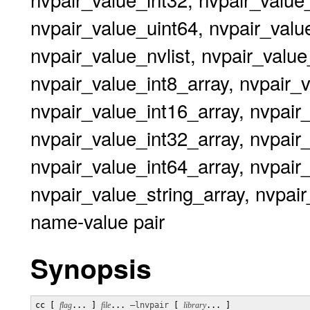
nvpair_value_uint64, nvpair_valu
nvpair_value_nvlist, nvpair_valu
nvpair_value_int8_array, nvpair_v
nvpair_value_int16_array, nvpair
nvpair_value_int32_array, nvpair
nvpair_value_int64_array, nvpair
nvpair_value_string_array, nvpair
name-value pair
Synopsis
cc [ 
flag
... ] 
file
... 
–lnvpair
 [ 
library
... ]
