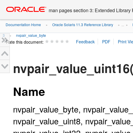
Go
oracle home
to
man pages section 3: Extended Library 
main
content
Documentation Home
Oracle Solaris 11.3 Reference Library
»
» ...
»
3
nvpair_value_byte
»
Rate this document:
nvpair_value_uint16
Name
nvpair_value_byte, nvpair_value_
nvpair_value_uint8, nvpair_value
nvpair_value_int32, nvpair_value