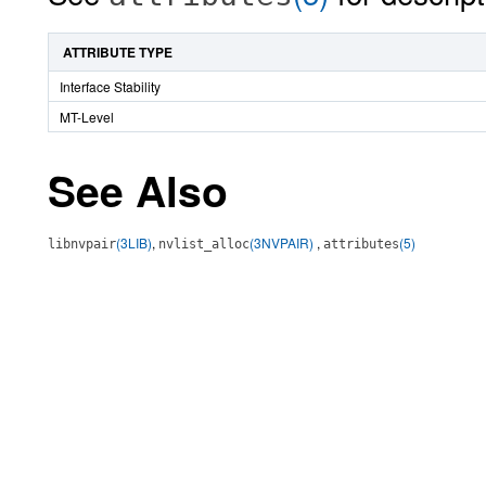
ATTRIBUTE TYPE
Interface Stability
MT-Level
See Also
(3LIB)
,
(3NVPAIR)
,
(5)
libnvpair
nvlist_alloc
attributes