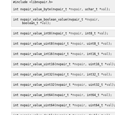
#include <libnvpair.h>

int nvpair_value_byte(nvpair_t *
nvpair
, uchar_t *
val
);
int nvpair_value_boolean_value(nvpair_t *
nvpair
,

     boolean_t *
val
);
int nvpair_value_int8(nvpair_t *
nvpair
, int8_t *
val
);
int nvpair_value_uint8(nvpair_t *
nvpair
, uint8_t *
val
);
int nvpair_value_int16(nvpair_t *
nvpair
, int16_t *
val
);
int nvpair_value_uint16(nvpair_t *
nvpair
, uint16_t *
val
)
int nvpair_value_int32(nvpair_t *
nvpair
, int32_t *
val
);
int nvpair_value_uint32(nvpair_t *
nvpair
, uint32_t *
val
)
int nvpair_value_int64(nvpair_t *
nvpair
, int64_t *
val
);
int nvpair_value_uint64(nvpair_t *
nvpair
, uint64_t *
val
)