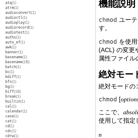
機能説明
atq
(1)
atrm
(1)
audioconvert
(1)
audioctl
(1)
chmod
ユーテ
audioplay
(1)
す。
audiorecord
(1)
audiotest
(1)
auths
(1)
chmod
を使用
auto_ef
(1)
awk
(1)
(ACL) の
banner
(1)
basename
(1)
属性ファイル
basename
(1B)
batch
(1)
絶対モー
bc
(1)
bdiff
(1)
bfs
(1)
絶対モードの
bg
(1)
biff
(1B)
break
(1)
chmod
[
option
builtin
(1)
cal
(1)
ここで、
calendar
(1)
absol
case
(1)
使用して指定
cat
(1)
cd
(1)
cdc
(1)
n
cdrw
(1)