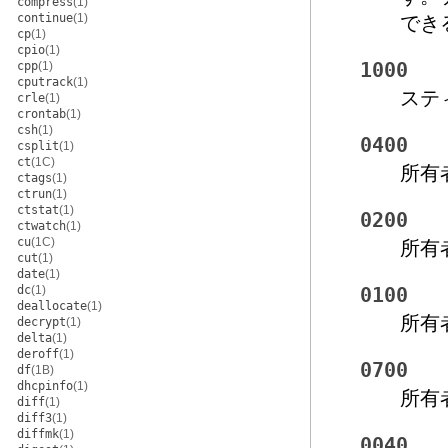
compress
(1)
continue
(1)
でき
cp
(1)
cpio
(1)
cpp
(1)
1000
cputrack
(1)
ステ
crle
(1)
crontab
(1)
csh
(1)
0400
csplit
(1)
ct
(1C)
所有
ctags
(1)
ctrun
(1)
ctstat
(1)
0200
ctwatch
(1)
cu
(1C)
所有
cut
(1)
date
(1)
dc
(1)
0100
deallocate
(1)
所有
decrypt
(1)
delta
(1)
deroff
(1)
0700
df
(1B)
dhcpinfo
(1)
所有
diff
(1)
diff3
(1)
diffmk
(1)
0040