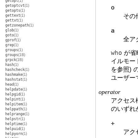
getopt
(1)
getoptcvt
(1)
o
getopts
(1)
その
gettext
(1)
gettxt
(1)
getzonepath
(1)
a
glob
(1)
goto
(1)
全ア
gprof
(1)
grep
(1)
groups
(1)
who
が省
groups
(1B)
grpck
(1B)
イルモー
hash
(1)
を参照)
hashcheck
(1)
hashmake
(1)
ユーザー
hashstat
(1)
head
(1)
helpdate
(1)
operator
helpgid
(1)
helpint
(1)
アクセス
helpitem
(1)
のいずれ
helppath
(1)
helprange
(1)
helpstr
(1)
+
helptime
(1)
helpuid
(1)
アク
helpyorn
(1)