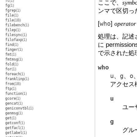
fc
(1)
ここで、
symbo
fg
(1)
ンマで区切った
fgrep
(1)
file
(1)
file
(1B)
[
who
]
operator
filebench
(1)
filep
(1)
filesync
(1)
処理は、記述さ
filofaxp
(1)
に permi
find
(1)
finger
(1)
で示された処
fmt
(1)
fmtmsg
(1)
fold
(1)
who
for
(1)
foreach
(1)
u
、
g
、
o
franklinp
(1)
アクセス
from
(1B)
ftp
(1)
function
(1)
u
gcore
(1)
gencat
(1)
ユー
geniconvtbl
(1)
genmsg
(1)
get
(1)
g
getconf
(1)
getfacl
(1)
グル
getlabel
(1)