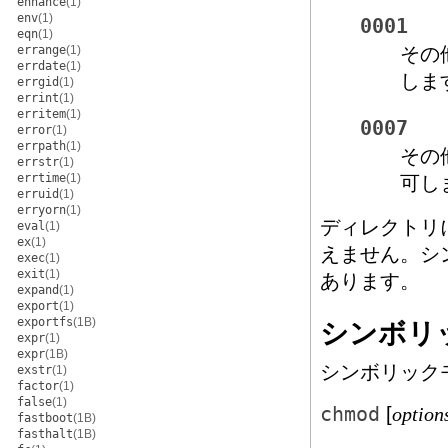
enhance
(1)
env
(1)
0001
eqn
(1)
errange
(1)
その
errdate
(1)
しま
errgid
(1)
errint
(1)
erritem
(1)
0007
error
(1)
errpath
(1)
その
errstr
(1)
errtime
(1)
可し
erruid
(1)
erryorn
(1)
ディレクトリ
eval
(1)
ex
(1)
えません。シ
exec
(1)
exit
(1)
あります。
expand
(1)
export
(1)
exportfs
(1B)
シンボリ
expr
(1)
expr
(1B)
シンボリック
exstr
(1)
factor
(1)
false
(1)
chmod
[
option
fastboot
(1B)
fasthalt
(1B)