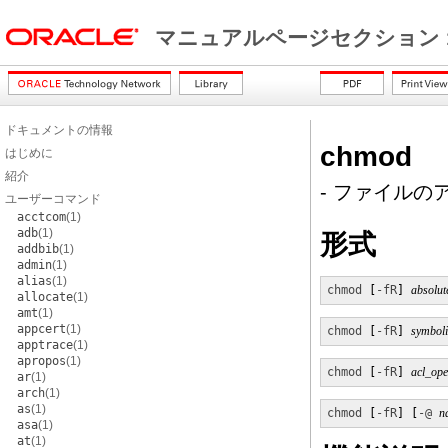
マニュアルページセクション 
ドキュメントの情報
chmod
はじめに
紹介
- ファイル
ユーザーコマンド
acctcom
(1)
adb
(1)
形式
addbib
(1)
admin
(1)
alias
(1)
chmod
 [
-fR
] 
absolu
allocate
(1)
amt
(1)
appcert
(1)
chmod
 [
-fR
] 
symboli
apptrace
(1)
apropos
(1)
chmod
 [
-fR
] 
acl_ope
ar
(1)
arch
(1)
as
(1)
chmod
 [
-fR
] [
-@
n
asa
(1)
at
(1)