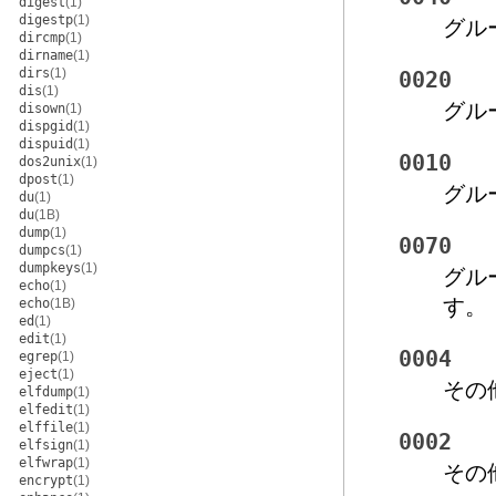
digest
(1)
digestp
(1)
グル
dircmp
(1)
dirname
(1)
dirs
(1)
0020
dis
(1)
グル
disown
(1)
dispgid
(1)
dispuid
(1)
0010
dos2unix
(1)
dpost
(1)
グル
du
(1)
du
(1B)
dump
(1)
0070
dumpcs
(1)
dumpkeys
(1)
グル
echo
(1)
す。
echo
(1B)
ed
(1)
edit
(1)
0004
egrep
(1)
eject
(1)
その
elfdump
(1)
elfedit
(1)
elffile
(1)
0002
elfsign
(1)
elfwrap
(1)
その
encrypt
(1)