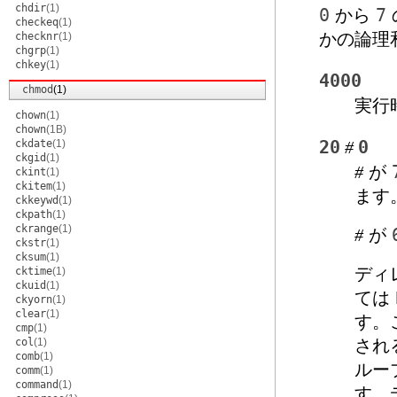
chdir
(1)
0
から
7
checkeq
(1)
かの論理
checknr
(1)
chgrp
(1)
chkey
(1)
4000
chmod
(1)
実行
chown
(1)
chown
(1B)
ckdate
(1)
20
0
#
ckgid
(1)
が
#
ckint
(1)
ckitem
(1)
ます
ckkeywd
(1)
ckpath
(1)
ckrange
(1)
が
#
ckstr
(1)
cksum
(1)
ディ
cktime
(1)
ckuid
(1)
ては
ckyorn
(1)
clear
(1)
す。
cmp
(1)
col
(1)
され
comb
(1)
ルー
comm
(1)
command
(1)
す。