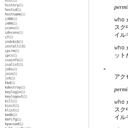
hist
(1)
history
(1)
permi
hostid
(1)
hostname
(1)
who
i386
(1)
i486
(1)
スク
iconv
(1)
idnconv
(1)
イル
if
(1)
indxbib
(1)
install
(1B)
who
ipcrm
(1)
ット
ipcs
(1)
isainfo
(1)
isalist
(1)
-
jobs
(1)
join
(1)
アク
jsh
(1)
kbd
(1)
kdestroy
(1)
permi
keylogin
(1)
keylogout
(1)
who
kill
(1)
kinit
(1)
スク
klist
(1)
kmdb
(1)
イル
kmfcfg
(1)
kpasswd
(1)