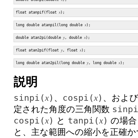
float atanpif(float 
x
long double atanpil(long double 
x
double atan2pi(double 
y
, double 
x
float atan2pif(float 
y
, float 
x
long double atan2pil(long double 
y
, long double 
x
説明
sinpi(
)
cospi(
)
x
、
x
、およ
sinp
定された角度の三角関数
cospi(
)
tanpi(
)
x
と
x
の場合
と、主な範囲への縮小を正確か