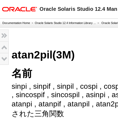
oracle home
Oracle Solaris Studio 12.4 Ma
Documentation Home
»
Oracle Solaris Studio 12.4 Information Library ...
»
Oracle Solar
atan2pil(3M)
名前
sinpi , sinpif , sinpil , cospi , cos
, sincospif , sincospil , asinpi , a
atanpi , atanpif , atanpil , at
された三角関数