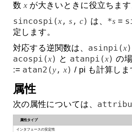
数
x
が大きいときに役立ちます
sincospi(
,
,
)
*
s
x
s
c
は、
s
=
定します。
asinpi(
)
対応する逆関数は、
x
acospi(
)
atanpi(
)
x
と
x
の場
atan2(
,
)
:=
y
x
/ pi も計算し
属性
attrib
次の属性については、
属性タイプ
インタフェースの安定性