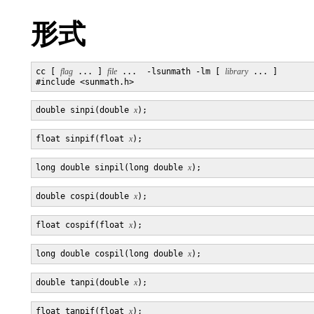
形式
cc [ 
flag
 ... ] 
file
 ...  -lsunmath -lm [ 
library
 ... ]

double sinpi(double 
x
float sinpif(float 
x
long double sinpil(long double 
x
double cospi(double 
x
float cospif(float 
x
long double cospil(long double 
x
double tanpi(double 
x
float tanpif(float 
x