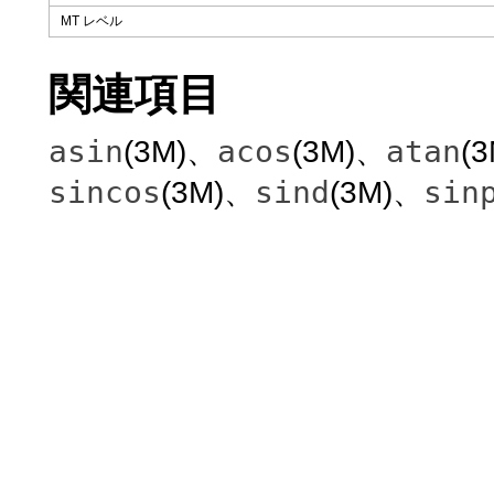
MT レベル
関連項目
asin
acos
atan
(3M)、
(3M)、
(
sincos
sind
sin
(3M)、
(3M)、