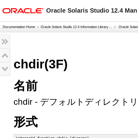
oracle home
Oracle Solaris Studio 12.4 Ma
Documentation Home
»
Oracle Solaris Studio 12.4 Information Library ...
»
Oracle Solar
chdir(3F)
名前
chdir - デフォルトディレク
形式