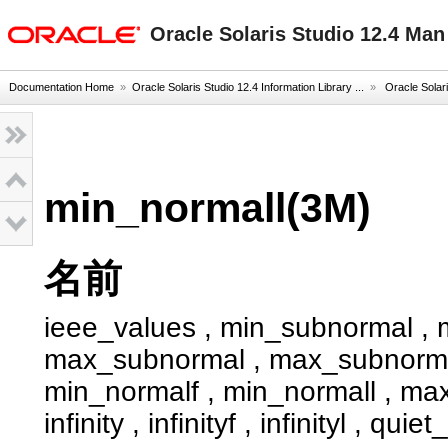
oracle home
Oracle Solaris Studio 12.4 Ma
Documentation Home
»
Oracle Solaris Studio 12.4 Information Library ...
»
Oracle Solar
min_normall(3M)
名前
ieee_values , min_subnormal , 
max_subnormal , max_subnormal
min_normalf , min_normall , ma
infinity , infinityf , infinityl , qu