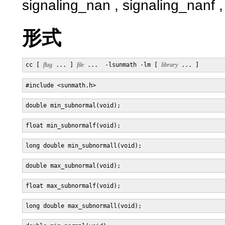
signaling_nan , signaling_n
形式
cc [ 
flag
 ... ] 
file
 ...  -lsunmath -lm [ 
library