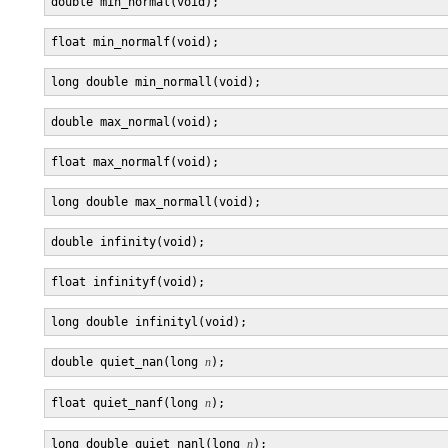
double quiet_nan(long 
n
float quiet_nanf(long 
n
long double quiet_nanl(long 
n