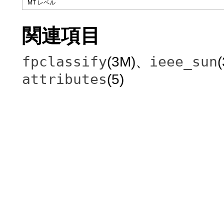
MT レベル
関連項目
fpclassify
ieee_sun
(3M)、
attributes
(5)