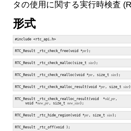
タの使用に関する実行時検査 (RTC
形式
RTC_Result _rtc_check_free(void *
ptr
RTC_Result _rtc_check_malloc(size_t 
size
RTC_Result _rtc_check_realloc(void *
ptr
, size_t 
size
RTC_Result _rtc_check_malloc_result(void *
ptr
, size_t 
size
RTC_Result _rtc_check_realloc_result(void  *
old_ptr
,

     void *
new_ptr
, size_t 
new_size
RTC_Result _rtc_hide_region(void *
ptr
, size_t 
size