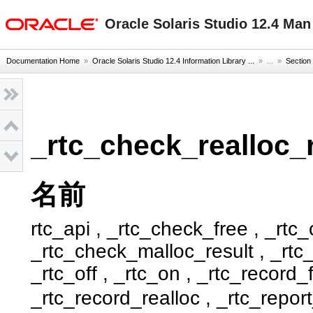
oracle home
Oracle Solaris Studio 12.4 Ma
Documentation Home
»
Oracle Solaris Studio 12.4 Information Library ...
» ...
»
Section
_rtc_check_realloc_r
名前
rtc_api , _rtc_check_free , _rtc
_rtc_check_malloc_result , _rtc_
_rtc_off , _rtc_on , _rtc_record_
_rtc_record_realloc , _r