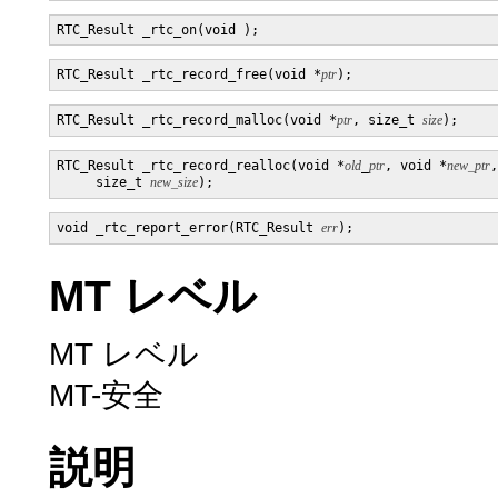
RTC_Result _rtc_record_free(void *
ptr
RTC_Result _rtc_record_malloc(void *
ptr
, size_t 
size
RTC_Result _rtc_record_realloc(void *
old
_
ptr
, void *
new_ptr
,

     size_t 
new_size
void _rtc_report_error(RTC_Result 
err
MT レベル
MT レベル
MT-安全
説明