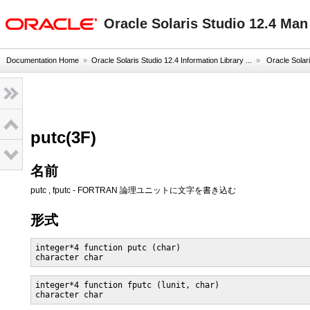
oracle home
Oracle Solaris Studio 12.4 Ma
Documentation Home
»
Oracle Solaris Studio 12.4 Information Library ...
»
Oracle Solar
putc(3F)
名前
putc , fputc - FORTRAN 論理ユニットに文字を書き込む
形式
integer*4 function putc (char)

integer*4 function fputc (lunit, char)
