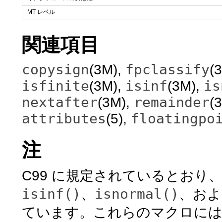
MT レベル
関連項目
copysign
fpclassify
(3M),
(
isfinite
isinf
is
(3M),
(3M),
nextafter
remainder
(3M),
(
attributes
floatingpo
(5),
注
C99 に規定されているとおり
isinf()
isnormal()
、
、お
ています。これらのマクロに