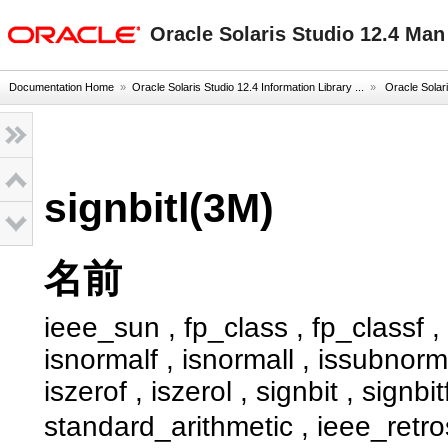
oracle home
Oracle Solaris Studio 12.4 Ma
Documentation Home
»
Oracle Solaris Studio 12.4 Information Library ...
»
Oracle Solar
signbitl(3M)
名前
ieee_sun , fp_class , fp_classf , fp
isnormalf , isnormall , issubnorm
iszerof , iszerol , signbit , signb
standard_arithmetic , iee