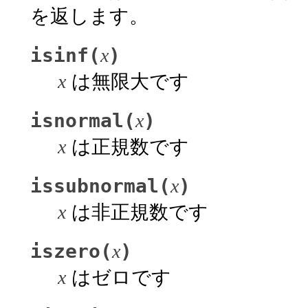
を返します。
isinf(
)
x
x
は無限大です
isnormal(
)
x
x
は正規数です
issubnormal(
)
x
x
は非正規数です
iszero(
)
x
x
はゼロです