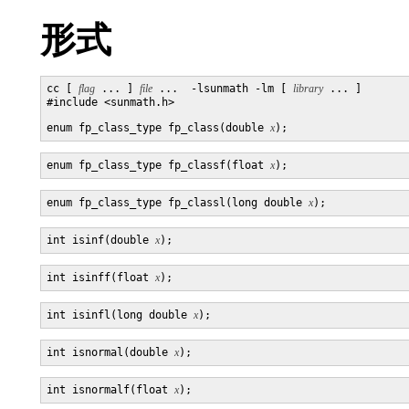
形式
cc [ 
flag
 ... ] 
file
 ...  -lsunmath -lm [ 
library
 ... ]

#include <sunmath.h>

enum fp_class_type fp_class(double 
x
enum fp_class_type fp_classf(float 
x
enum fp_class_type fp_classl(long double 
x
int isinf(double 
x
int isinff(float 
x
int isinfl(long double 
x
int isnormal(double 
x
int isnormalf(float 
x