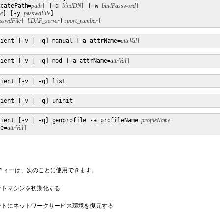
icatePath=
path
] [-d 
bindDN
] [-w 
bindPassword
]

le
] [-y 
passwdFile
]

sswdFile
] 
LDAP_server
[:
port_number
]
lient [-v | -q] manual [-a attrName=
attrVal
]
lient [-v | -q] mod [-a attrName=
attrVal
]
lient [-v | -q] list
lient [-v | -q] uninit
lient [-v | -q] genprofile -a profileName=
profileName
me=
attrVal
]
ティーは、次のことに使用できます。
アントマシンを初期化する
アントにネットワークサービス環境を復元する