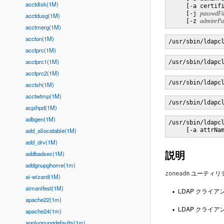
acctdisk(1M)
     [-a certif
     [-j 
passwdFi
acctdusg(1M)
     [-z 
adminrPa
acctmerg(1M)
accton(1M)
/usr/sbin/ldapc
acctprc(1M)
acctprc1(1M)
/usr/sbin/ldapc
acctprc2(1M)
/usr/sbin/ldapc
acctsh(1M)
acctwtmp(1M)
/usr/sbin/ldapc
acpihpd(1M)
adbgen(1M)
/usr/sbin/ldapc
add_allocatable(1M)
     [-a attrNa
add_drv(1M)
説明
addbadsec(1M)
addgnupghome(1m)
ユーティリ
zoneadm
ai-wizard(1M)
aimanifest(1M)
LDAP クライ
apache22(1m)
LDAP クライ
apache24(1m)
applygnupgdefaults(1m)