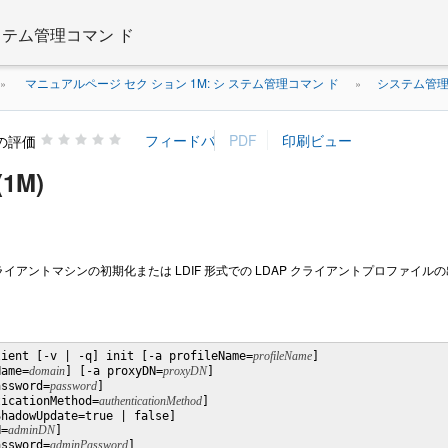
 ステム管理コマン ド
マニュアルページ セク ション 1M: シ ステム管理コマン ド
システム管理コ
»
»
の評価
(1M)
LDAP クライアントマシンの初期化または LDIF 形式での LDAP クライアントプロファイル
lient [-v | -q] init [-a profileName=
profileName
]

Name=
domain
] [-a proxyDN=
proxyDN
]

assword=
password
]

ticationMethod=
authenticationMethod
]

hadowUpdate=true | false]

N=
adminDN
]

assword=
adminPassword
]
