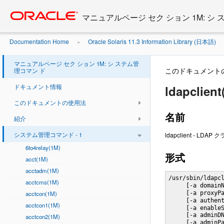
Go
oracle home
to
マニュアルページ セク ション 1M: シ
main
content
Documentation Home
Oracle Solaris 11.3 Information Library (日本語)
»
マニュアルページ セク ション 1M: シ ステム管
このドキュメント
理コマン ド
ドキュメント情報
ldapclient
このドキュメントの使用法
名前
紹介
システム管理コマンド - 1
ldapclient - 
6to4relay(1M)
形式
acct(1M)
acctadm(1M)
/usr/sbin/ldapc
acctcms(1M)
     [-a domain
acctcon(1M)
     [-a proxyP
     [-a authen
acctcon1(1M)
     [-a enableS
     [-a adminD
acctcon2(1M)
     [-a adminP